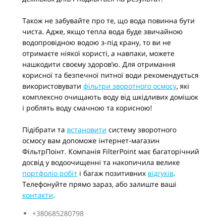
Також не забувайте про те, що вода повинна бути
чиста. Адже, якщо тепла вода буде звичайною
водопровідною водою з-під крану, то ви не
отримаєте ніякої користі, а навпаки, можете
нашкодити своєму здоров’ю. Для отримання
корисної та безпечної питної води рекомендується
використовувати
фільтри зворотного осмосу
, які
комплексно очищають воду від шкідливих домішок
і роблять воду смачною та корисною!
Підібрати та
встановити
систему зворотного
осмосу вам допоможе інтернет-магазин
ФільтрПоінт. Компанія FilterPoint має багаторічний
досвід у водоочищенні та накопичила велике
портфоліо робіт
і багаж позитивних
відгуків
.
Телефонуйте прямо зараз, або залиште ваші
контакти
.
+380685280798