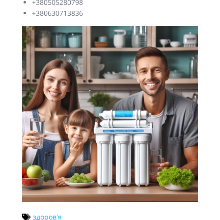
+380505280798
+380630713836
здоров'я