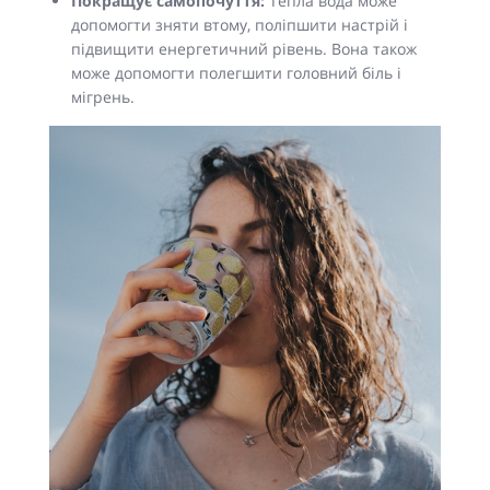
Покращує самопочуття:
Тепла вода може
допомогти зняти втому, поліпшити настрій і
підвищити енергетичний рівень. Вона також
може допомогти полегшити головний біль і
мігрень.