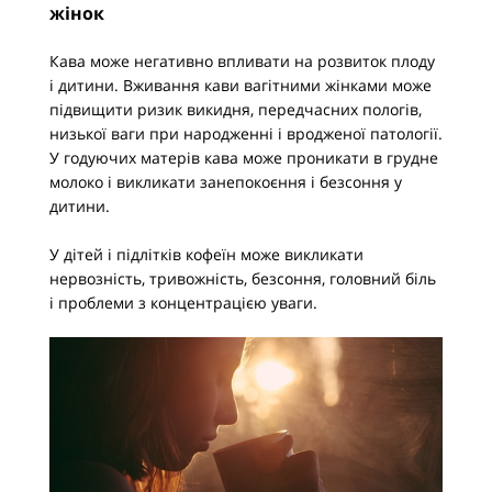
жінок
Кава може негативно впливати на розвиток плоду
і дитини. Вживання кави вагітними жінками може
підвищити ризик викидня, передчасних пологів,
низької ваги при народженні і вродженої патології.
У годуючих матерів кава може проникати в грудне
молоко і викликати занепокоєння і безсоння у
дитини.
У дітей і підлітків кофеїн може викликати
нервозність, тривожність, безсоння, головний біль
і проблеми з концентрацією уваги.