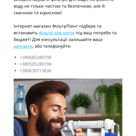
воду не тільки чистою та безпечною, але й
смачною та корисною!
Інтернет-магазин ФільтрПоінт підбере та
встановить
фільтр для пиття
під ваш потреби та
бюджет! Для консультації залишайте ваші
контакти
, або телефонуйте:
+380685280798
+380505280798
+380630713836