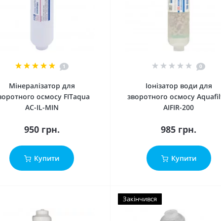
1
0
Мінералізатор для
Іонізатор води для
воротного осмосу FITaqua
зворотного осмосу Aquafil
AC-IL-MIN
AIFIR-200
950 грн.
985 грн.
Купити
Купити
Закінчився