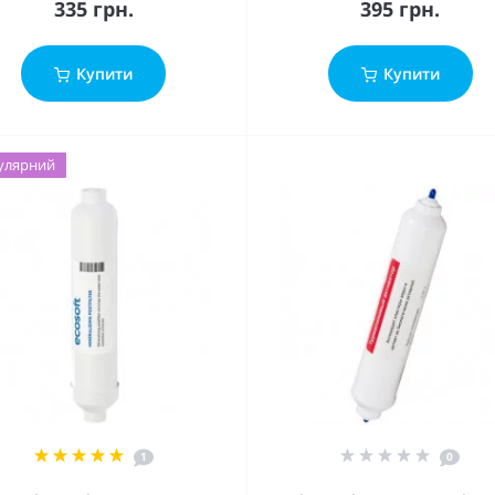
335 грн.
395 грн.
Купити
Купити
улярний
1
0