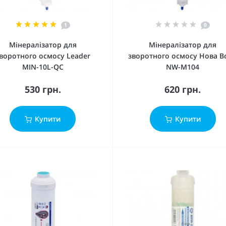
1
0
Мінералізатор для
Мінералізатор для
воротного осмосу Leader
зворотного осмосу Нова В
MIN-10L-QC
NW-M104
530 грн.
620 грн.
Купити
Купити