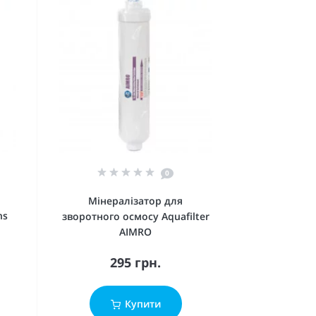
0
Мінералізатор для
ns
зворотного осмосу Aquafilter
AIMRO
295 грн.
Купити