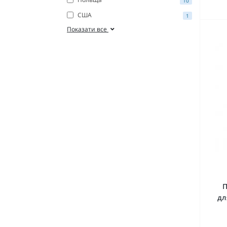
10
США
1
Показати все
П
дл