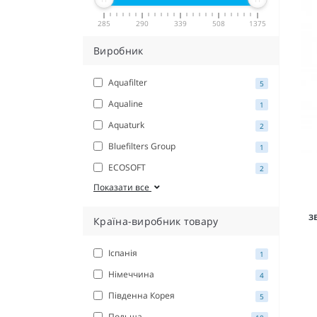
285
290
339
508
1375
Виробник
Aquafilter
5
Aqualine
1
Aquaturk
2
Bluefilters Group
1
ECOSOFT
2
Показати все
з
Країна-виробник товару
Іспанія
1
Німеччина
4
Південна Корея
5
Польща