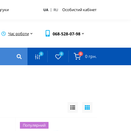
|
дгуки
Особистий кабінет
UA
RU
Час роботи
068-528-07-98
0
0
0
0 грн.
Популярний