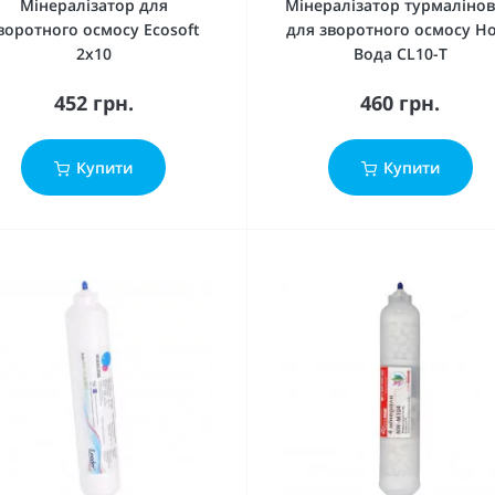
Мінералізатор для
Мінералізатор турмаліно
воротного осмосу Ecosoft
для зворотного осмосу Н
2х10
Вода CL10-T
452 грн.
460 грн.
Купити
Купити