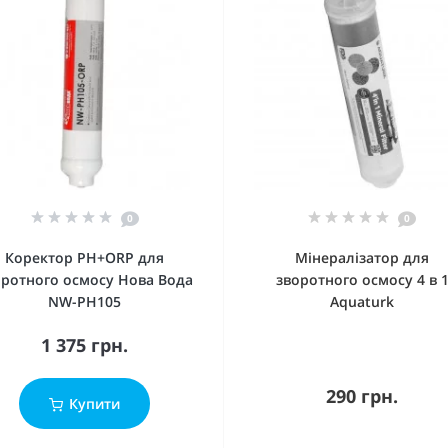
0
0
Коректор PH+ORP для
Мінералізатор для
оротного осмосу Нова Вода
зворотного осмосу 4 в 
NW-PH105
Aquaturk
1 375 грн.
290 грн.
Купити