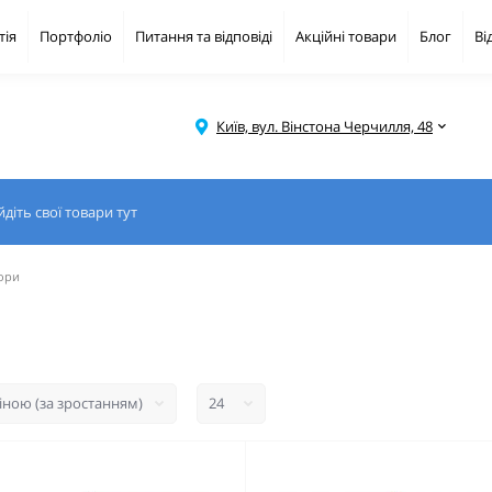
тія
Портфоліо
Питання та відповіді
Акційні товари
Блог
Ві
Київ, вул. Вінстона Черчилля, 48
ори