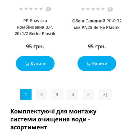
0
0
PP-R муфта
Обвід С-видний PP-R 32
комбінована В.Р.
мм PN25 Berke Plastik
20x1/2 Berke Plastik
95 грн.
95 грн.
Купити
Купити
1
2
3
4
>
>|
Комплектуючі для монтажу
системи очищення води -
асортимент