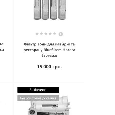
0
та
Фільтр води для кав'ярні та
eca
ресторану Bluefilters Horeca
Espresso
15 000 грн.
Закінчився
Безкоштовна доставка