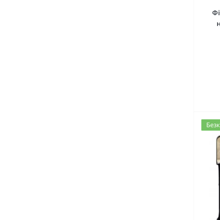
Фі
Безк