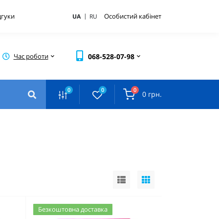
|
дгуки
Особистий кабінет
UA
RU
Час роботи
068-528-07-98
0
0
0
0 грн.
Безкоштовна доставка