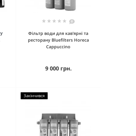
0
су
Фільтр води для кав'ярні та
X
ресторану Bluefilters Horeca
Cappuccino
9 000 грн.
Закінчився