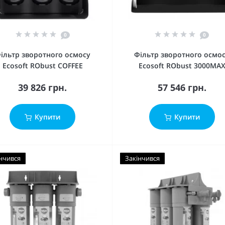
0
0
ільтр зворотного осмосу
Фільтр зворотного осмо
Ecosoft RObust COFFEE
Ecosoft RObust 3000MA
39 826 грн.
57 546 грн.
Купити
Купити
нчився
Закінчився