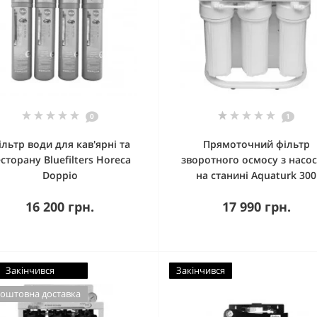
0
1
ільтр води для кав'ярні та
Прямоточний фільтр
сторану Bluefilters Horeca
зворотного осмосу з насо
Doppio
на станині Aquaturk 300
16 200 грн.
17 990 грн.
Закінчився
Закінчився
оштовна доставка