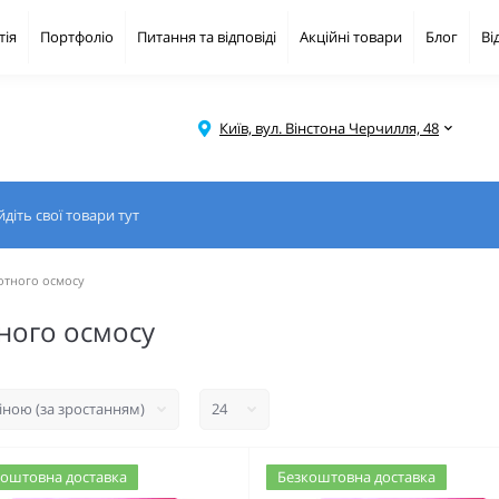
тія
Портфоліо
Питання та відповіді
Акційні товари
Блог
Ві
Київ, вул. Вінстона Черчилля, 48
отного осмосу
ного осмосу
оштовна доставка
Безкоштовна доставка