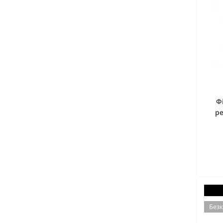
Ф
ре
Безк