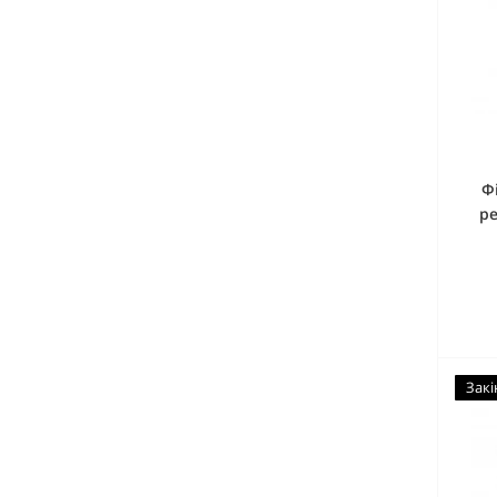
Ф
ре
Закі