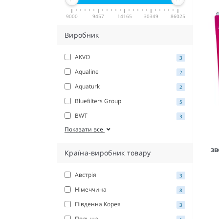
9000
9457
14165
30349
86025
Виробник
AKVO
3
Aqualine
2
Aquaturk
2
Bluefilters Group
5
BWT
3
Показати все
зв
Країна-виробник товару
Австрія
3
Німеччина
8
Південна Корея
3
Польща