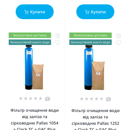
Купити
Купити
Безкоштовна доставка
Безкоштовна доставка
Безкоштовний аналіз води
Безкоштовний аналіз води
0
0
Фільтр очищення води
Фільтр очищення води
від заліза та
від заліза та
сірководню Pallas 1054
сірководню Pallas 1252
+ Clack TC + GAC Plus
+ Clack TC + GAC Plus