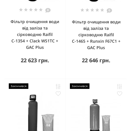
0
0
Фільтр очищення води
Фільтр очищення води
від заліза та
від заліза та
сірководню Raifil
сірководню Raifil
С-1354 + Clack WS1TC +
С-1465 + Runxin F67С1 +
GAC Plus
GAC Plus
22 623 грн.
22 646 грн.
Закінчився
Закінчився