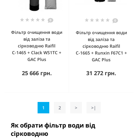
0
0
Фільтр очищення води
Фільтр очищення води
від заліза та
від заліза та
сірководню Raifil
сірководню Raifil
С-1465 + Clack WS1TC +
С-1665 + Runxin F67С1 +
GAC Plus
GAC Plus
25 666 грн.
31 272 грн.
1
2
>
>|
Як обрати фільтр води від
сірководню