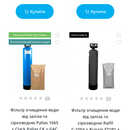
Купити
Купити
Безкоштовна доставка
Закінчився
Безкоштовний аналіз води
0
0
Фільтр очищення води
Фільтр очищення води
від заліза та
від заліза та
сірководню Pallas 1665
сірководню Raifil
+ Clack Pallas CK + GAC
С-1054 + Runxin F71B1 +