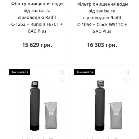
Фільтр очищення води
Фільтр очищення води
від заліза та
від заліза та
сірководню Raifil
сірководню Raifil
С-1252 + Runxin F67С1 +
С-1054 + Clack WS1TC +
GAC Plus
GAC Plus
15 629 грн.
16 303 грн.
Закінчився
Закінчився