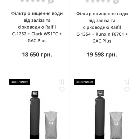
0
0
Фільтр очищення води
Фільтр очищення води
від заліза та
від заліза та
сірководню Raifil
сірководню Raifil
С-1252 + Clack WS1TC +
С-1354 + Runxin F67С1 +
GAC Plus
GAC Plus
18 650 грн.
19 598 грн.
Закінчився
Закінчився