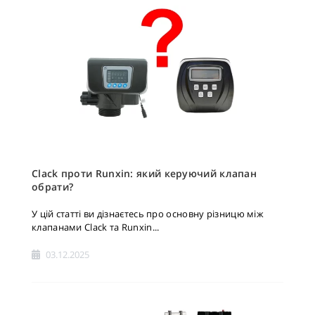
Clack проти Runxin: який керуючий клапан
обрати?
У цій статті ви дізнаєтесь про основну різницю між
клапанами Clack та Runxin...
03.12.2025