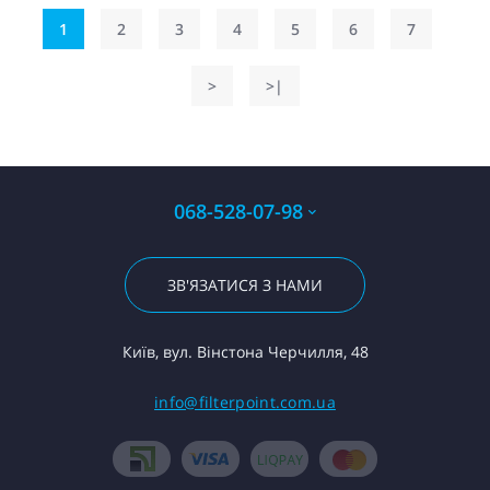
1
2
3
4
5
6
7
>
>|
068-528-07-98
ЗВ'ЯЗАТИСЯ З НАМИ
Київ, вул. Вінстона Черчилля, 48
info@filterpoint.com.ua