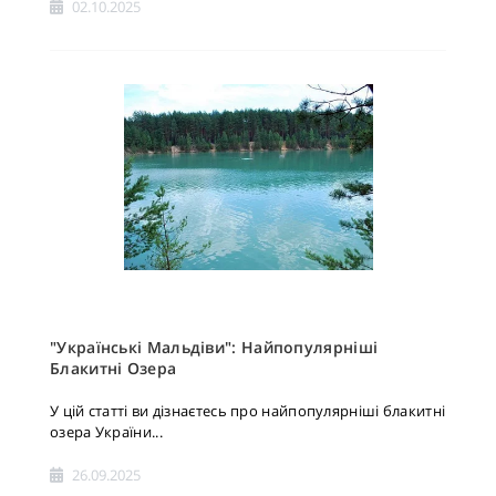
02.10.2025
"Українські Мальдіви": Найпопулярніші
Блакитні Озера
У цій статті ви дізнаєтесь про найпопулярніші блакитні
озера України...
26.09.2025