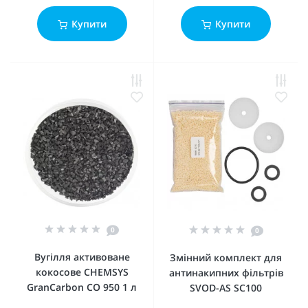
Купити
Купити
0
0
Вугілля активоване
Змінний комплект для
кокосове CHEMSYS
антинакипних фільтрів
GranCarbon CO 950 1 л
SVOD-AS SC100