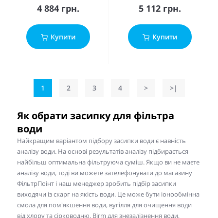
4 884 грн.
5 112 грн.
Купити
Купити
1
2
3
4
>
>|
Як обрати засипку для фільтра
води
Найкращим варіантом підбору засипки води є навність
аналізу води. На основі результатів аналізу підбирається
найбільш оптимальна фільтруюча суміш. Якщо ви не маєте
аналізу води, тоді ви можете зателефонувати до магазину
ФільтрПоінт і наш менеджер зробить підбір засипки
виходячи із скарг на якість води. Це може бути іонообмінна
смола для пом'якшення води, вугілля для очищення води
від хлору та сірководню, Birm для знезалізнення води,