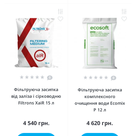
0
0
Фільтруюча засипка
Фільтруюча засипка
від заліза і сірководню
комплексного
Filtrons XaiR 15 л
очищення води Ecomix
Р 12 л
4 540 грн.
4 620 грн.