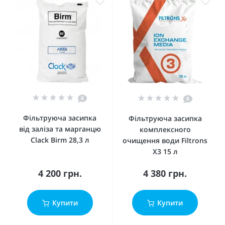
0
0
Фільтруюча засипка
Фільтруюча засипка
від заліза та марганцю
комплексного
Clack Birm 28,3 л
очищення води Filtrons
X3 15 л
4 200 грн.
4 380 грн.
Купити
Купити