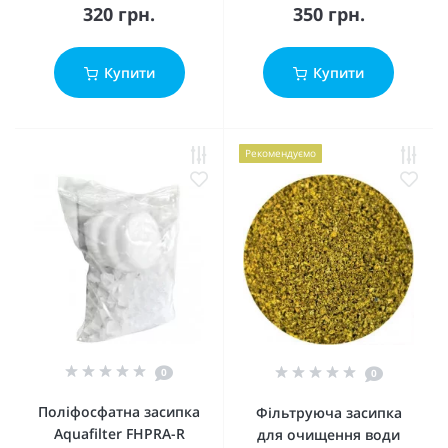
320 грн.
350 грн.
Купити
Купити
Рекомендуємо
0
0
Поліфосфатна засипка
Фільтруюча засипка
Aquafilter FHPRA-R
для очищення води