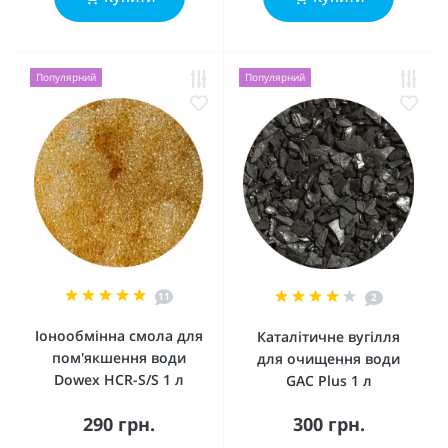
Популярний
Популярний
11
2
Іонообмінна смола для
Каталітичне вугілля
пом'якшення води
для очищення води
Dowex HCR-S/S 1 л
GAC Plus 1 л
290 грн.
300 грн.