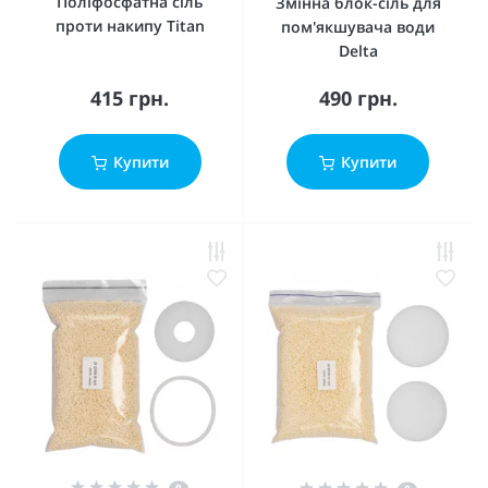
Поліфосфатна сіль
Змінна блок-сіль для
проти накипу Titan
пом'якшувача води
Delta
415 грн.
490 грн.
Купити
Купити