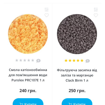
0
1
Смола катіонообмінна
Фільтруюча засипка від
для пом'якшення води
заліза та марганцю
Purolex PRC107E 1 л
Clack Birm 1 л
240 грн.
250 грн.
Купити
Купити