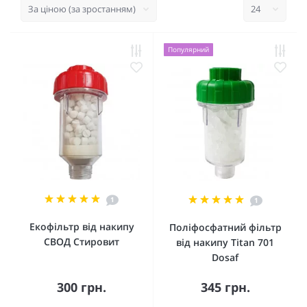
Популярний
1
1
Екофільтр від накипу
Поліфосфатний фільтр
СВОД Стировит
від накипу Titan 701
Dosaf
300 грн.
345 грн.