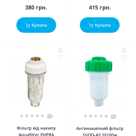
380 грн.
415 грн.
Купити
Купити
0
0
Фільтр від накипу
Антинакипний фільтр
Aquafilter FHPRA
SVOD-AS SF100w