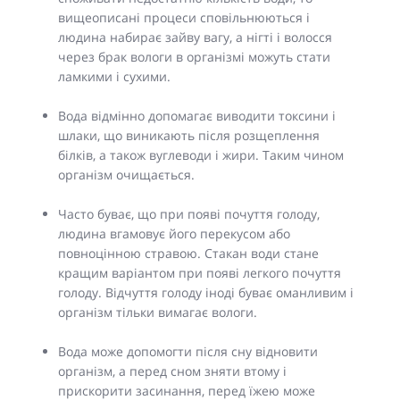
вищеописані процеси сповільнюються і
людина набирає зайву вагу, а нігті і волосся
через брак вологи в організмі можуть стати
ламкими і сухими.
Вода відмінно допомагає виводити токсини і
шлаки, що виникають після розщеплення
білків, а також вуглеводи і жири. Таким чином
організм очищається.
Часто буває, що при появі почуття голоду,
людина вгамовує його перекусом або
повноцінною стравою. Стакан води стане
кращим варіантом при появі легкого почуття
голоду. Відчуття голоду іноді буває оманливим і
організм тільки вимагає вологи.
Вода може допомогти після сну відновити
організм, а перед сном зняти втому і
прискорити засинання, перед їжею може