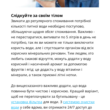
Слідкуйте за своїм тілом
Звикати до регулярного споживання потрібної
кількості питної води необхідно поступово,
збільшуючи щодня обсяг споживання. Важливо -
не перестаратися, випивати по 5 літрів в день не
потрібно, так як ви можете не тільки виключити
користь води, але і спустошити організм від всіх
корисних мінеральних речовин. Тим людям, хто
любить смакові відчуття, можуть додати у воду
корисний і насичений аромат за допомогою
фруктів і ягід: це додасть у воду вітаміни і
мінерали, а також приємні літні нотки.
До вищесказаного важливо додати, що вода
повинна бути чистою і корисною. Кращий варіант,
щоб не переплачувати за бутильовану - це
установка фільтра
для води. З
системою очистки
води
у себе вдома, ви отримаєте 24/7 доступ до