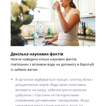
Декілька наукових фактів
Нижче наведено кілька наукових фактів,
пов'язаних з впливом води на допомогу в боротьбі
із зайвою вагою:
В організмі відбувається процес синтезу білка і
розщеплення жирів. Вода може позитивно
впливати на шкіру, забезпечуючи волосяні
цибулини і пластини нігтів корисними
поживними речовинами і мінералами. Якщо
споживати недостатню кількість води, то