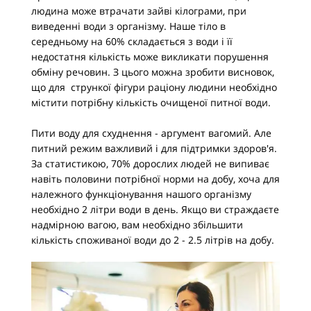
людина може втрачати зайві кілограми, при
виведенні води з організму. Наше тіло в
середньому на 60% складається з води і її
недостатня кількість може викликати порушення
обміну речовин. З цього можна зробити висновок,
що для стрункої фігури раціону людини необхідно
містити потрібну кількість очищеної питної води.
Пити воду для схуднення - аргумент вагомий. Але
питний режим важливий і для підтримки здоров'я.
За статистикою, 70% дорослих людей не випиває
навіть половини потрібної норми на добу, хоча для
належного функціонування нашого організму
необхідно 2 літри води в день. Якщо ви страждаєте
надмірною вагою, вам необхідно збільшити
кількість споживаної води до 2 - 2.5 літрів на добу.