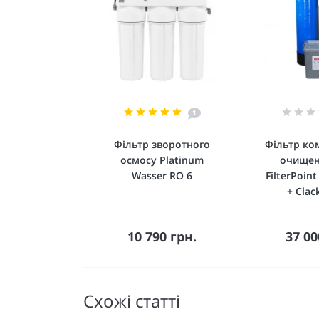
1
Фільтр зворотного
Фільтр ко
осмосу Platinum
очищен
Wasser RO 6
FilterPoin
+ Clac
До кошика
До 
10 790 грн.
37 00
Схожі статті