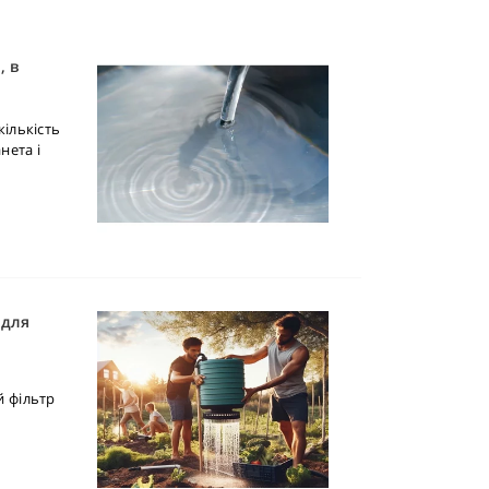
, в
 кількість
нета і
 для
ий фільтр