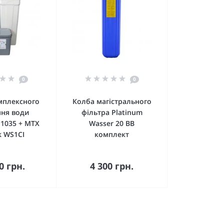
0
0
мплексного
Колба магістрального
ня води
фільтра Platinum
t 1035 + MTX
Wasser 20 ВВ
k WS1CI
комплект
кошика
До кошика
0 грн.
4 300 грн.