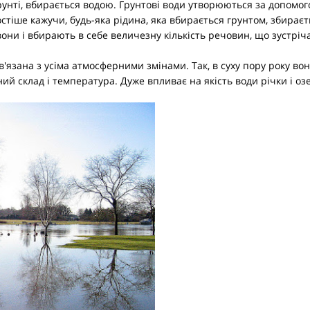
рунті, вбирається водою. Грунтові води утворюються за допомог
тіше кажучи, будь-яка рідина, яка вбирається грунтом, збираєтьс
 вони і вбирають в себе величезну кількість речовин, що зустріч
язана з усіма атмосферними змінами. Так, в суху пору року вон
ий склад і температура. Дуже впливає на якість води річки і озе