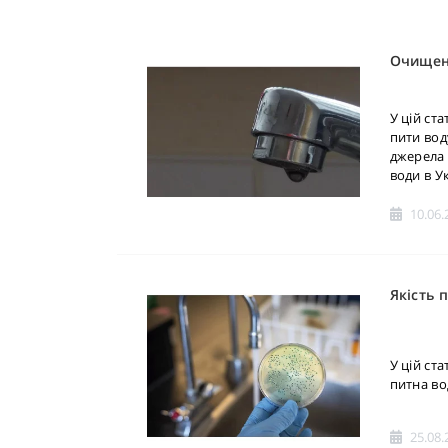
Очищенн
У цій ста
пити вод
джерела 
води в Ук
10.06.
Якість 
У цій ста
питна вод
25.08.