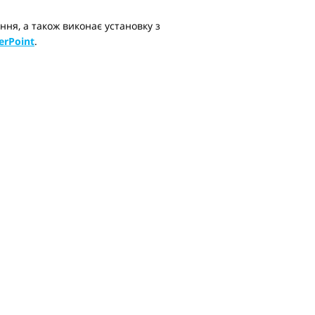
ня, а також виконає установку з
terPoint
.