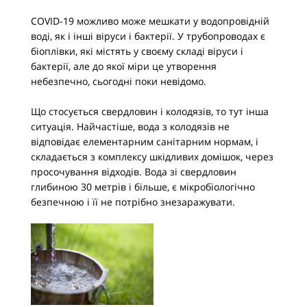
COVID-19 можливо може мешкати у водопровідній
воді, як і інші віруси і бактерії. У трубопроводах є
біоплівки, які містять у своєму складі віруси і
бактерії, але до якої міри це утворення
небезпечно, сьогодні поки невідомо.
Що стосується свердловин і колодязів, то тут інша
ситуація. Найчастіше, вода з колодязів не
відповідає елементарним санітарним нормам, і
складається з комплексу шкідливих домішок, через
просочування відходів. Вода зі свердловин
глибиною 30 метрів і більше, є мікробіологічно
безпечною і її не потрібно знезаражувати.