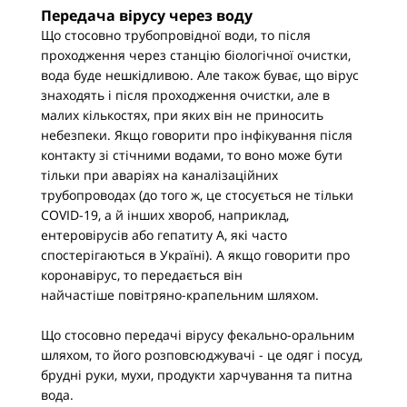
Передача вірусу через воду
Що стосовно трубопровідної води, то після
проходження через станцію біологічної очистки,
вода буде нешкідливою. Але також буває, що вірус
знаходять і після проходження очистки, але в
малих кількостях, при яких він не приносить
небезпеки. Якщо говорити про інфікування після
контакту зі стічними водами, то воно може бути
тільки при аваріях на каналізаційних
трубопроводах (до того ж, це стосується не тільки
COVID-19, а й інших хвороб, наприклад,
ентеровірусів або гепатиту А, які часто
спостерігаються в Україні). А якщо говорити про
коронавірус, то передається він
найчастіше повітряно-крапельним шляхом.
Що стосовно передачі вірусу фекально-оральним
шляхом, то його розповсюджувачі - це одяг і посуд,
брудні руки, мухи, продукти харчування та питна
вода.