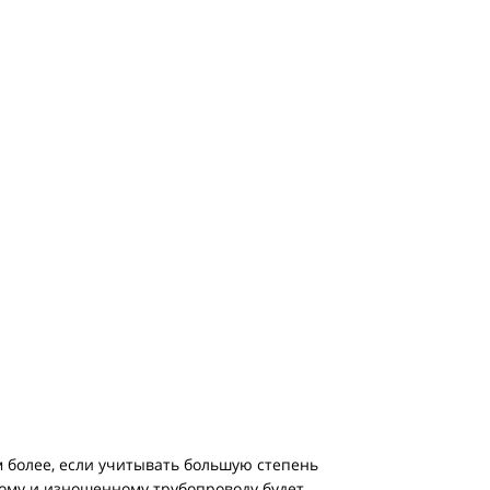
ем более, если учитывать большую степень
вому и изношенному трубопроводу будет