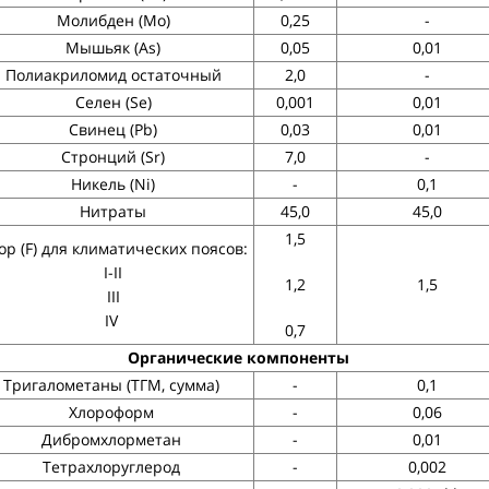
Молибден (Mo)
0,25
-
Мышьяк (As)
0,05
0,01
Полиакриломид остаточный
2,0
-
Селен (Se)
0,001
0,01
Свинец (Pb)
0,03
0,01
Стронций (Sr)
7,0
-
Никель (Ni)
-
0,1
Нитраты
45,0
45,0
1,5
ор (F) для климатических поясов:
I-II
1,2
1,5
III
IV
0,7
Органические компоненты
Тригалометаны (ТГМ, сумма)
-
0,1
Хлороформ
-
0,06
Дибромхлорметан
-
0,01
Тетрахлоруглерод
-
0,002