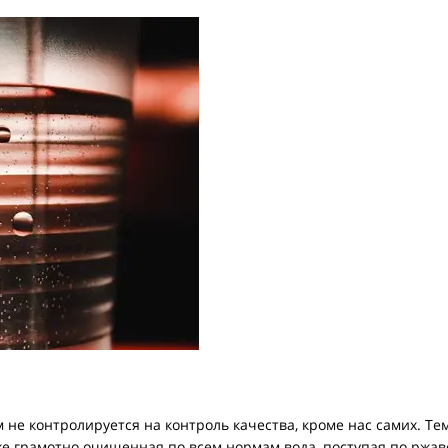
м не контролируется на контроль качества, кроме нас самих. Т
аже грамотно очищенная по всем нормам вода, поступая по ржа