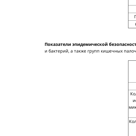
Показатели эпидемической безопаснос
и бактерий, а также групп кишечных палоч
Ко
и
мик
Ко