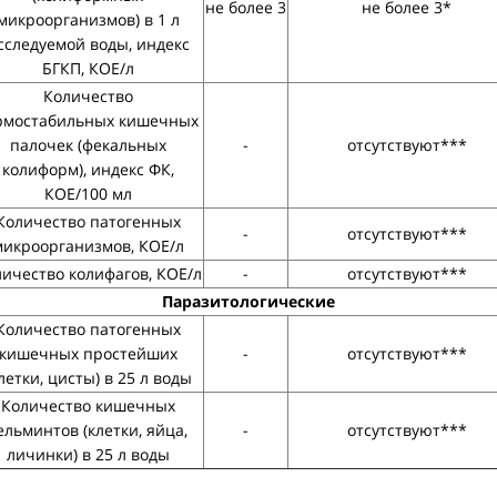
не более 3
не более 3*
микроорганизмов) в 1 л
сследуемой воды, индекс
БГКП, КОЕ/л
Количество
рмостабильных кишечных
палочек (фекальных
-
отсутствуют***
колиформ), индекс ФК,
КОЕ/100 мл
Количество патогенных
-
отсутствуют***
микроорганизмов, КОЕ/л
ичество колифагов, КОЕ/л
-
отсутствуют***
Паразитологические
Количество патогенных
кишечных простейших
-
отсутствуют***
летки, цисты) в 25 л воды
Количество кишечных
ельминтов (клетки, яйца,
-
отсутствуют***
личинки) в 25 л воды