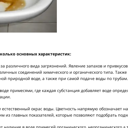
колько основных характеристик:
-за различного вида загрязнений. Явление запахов и привкусо
зличных соединений химического и органического типа. Также с
ной природной воде, а также при самой подаче воды по трубам.
воде примесями, где каждая субстанция добавляет воде опреде
ации.
 естественный окрас воды. Цветность напрямую обозначает на
м из главных показателей, которые позволяют подобрать подх
т наличие в воде примесей органического, неорганического а 