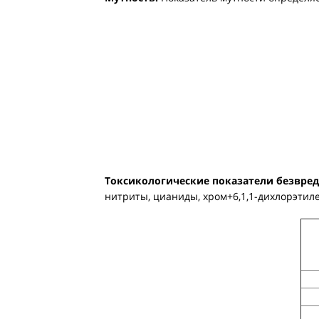
Токсикологические показатели безвред
нитриты, цианиды, хром+6,1,1-дихлорэтил