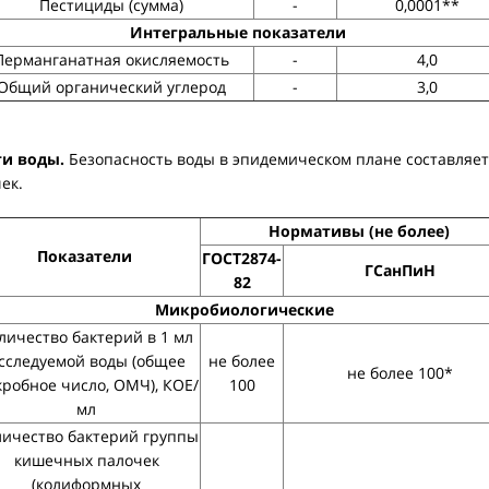
Пестициды (сумма)
-
0,0001**
Интегральные показатели
Перманганатная окисляемость
-
4,0
Общий органический углерод
-
3,0
ти воды.
Безопасность воды в эпидемическом плане составляе
ек.
Нормативы (не более)
Показатели
ГОСТ2874-
ГСанПиН
82
Микробиологические
личество бактерий в 1 мл
сследуемой воды (общее
не более
не более 100*
робное число, ОМЧ), КОЕ/
100
мл
личество бактерий группы
кишечных палочек
(колиформных