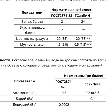
Нормативы (не более)
П
оказатели
ГОСТ2874-82
ГСанПиН
Запах, баллы
2
2*
Вкус и привкус,
2
2*
баллы
Цветность, градусы
20 (35)
20 (35)**
Мутность, мг/л
1,5 (2,0)
0,5 (1,5)***
ности.
Согласно требованиям, вода не должна состоять из токси
ен) в объемах, которые определяются методами исследований.
Нормативы (не более)
Показатели
ГОСТ2874-
ГСанПиН
82
Алюминий (Al)
0,5
0,2 (0,5)*
Барий (Ba)
-
0,1
Бериллий (Be)
0,0002
-