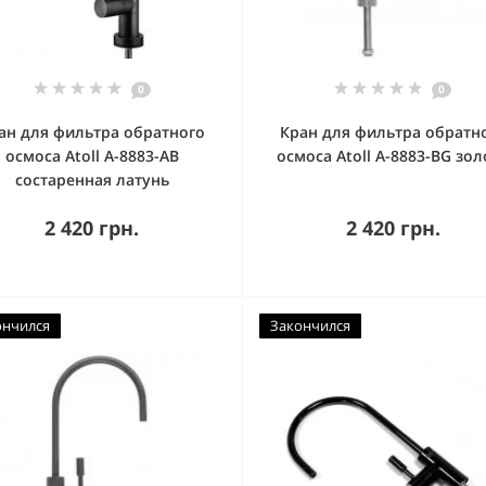
0
0
ан для фильтра обратного
Кран для фильтра обратн
осмоса Atoll A-8883-AB
осмоса Atoll A-8883-BG зол
состаренная латунь
2 420 грн.
2 420 грн.
ончился
Закончился