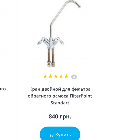
2
ого
Кран двойной для фильтра
обратного осмоса FilterPoint
Standart
840 грн.
Купить