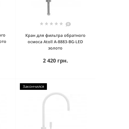
0
ого
Кран для фильтра обратного
ото
осмоса Atoll A-8883-BG-LED
золото
2 420 грн.
Закончился