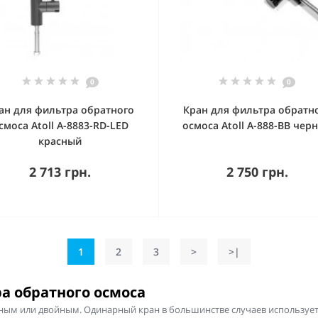
0
0
ан для фильтра обратного
Кран для фильтра обратн
смоса Atoll A-8883-RD-LED
осмоса Atoll A-888-BB чер
красный
2 713 грн.
2 750 грн.
1
2
3
>
>|
а обратного осмоса
ым или двойным. Одинарный кран в большинстве случаев используетс