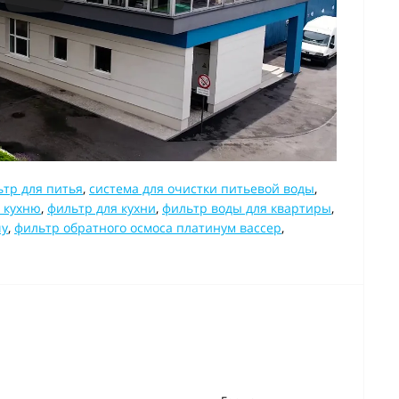
тр для питья
,
система для очистки питьевой воды
,
 кухню
,
фильтр для кухни
,
фильтр воды для квартиры
,
чу
,
фильтр обратного осмоса платинум вассер
,