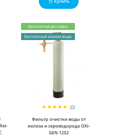
Купить
Бесплатная доставка
Бесплатный анализ воды
1
т
Фильтр очистки воды от
las
железа и сероводорода OXI-
C
GEN 1252