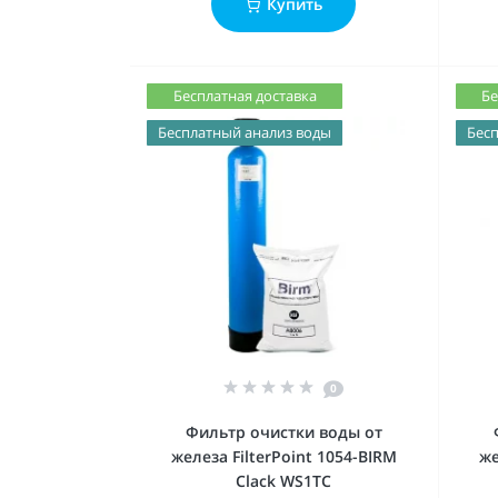
Купить
Бесплатная доставка
Бе
Бесплатный анализ воды
Бесп
0
Фильтр очистки воды от
железа FilterPoint 1054-BIRM
же
Clack WS1ТС