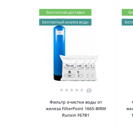
Бесплатная доставка
Бе
Бесплатный анализ воды
Бесп
0
Фильтр очистки воды от
железа FilterPoint 1665-BIRM
же
Runxin F67В1