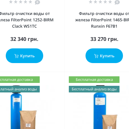
0
0
Фильтр очистки воды от
Фильтр очистки воды о
леза FilterPoint 1252-BIRM
железа FilterPoint 1465-B
Clack WS1ТС
Runxin F67В1
32 340 грн.
33 270 грн.
Купить
Купить
сплатная доставка
Бесплатная доставка
латный анализ воды
Бесплатный анализ воды