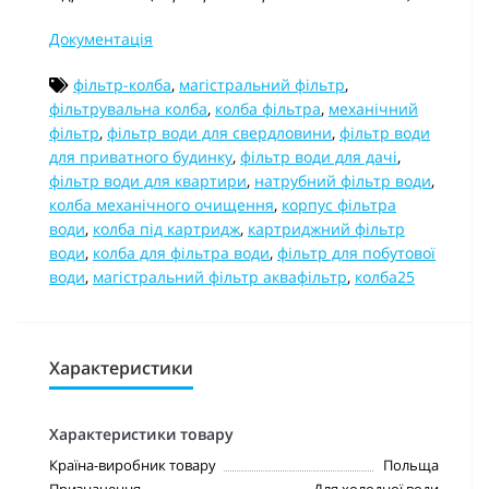
Документація
фільтр-колба
,
магістральний фільтр
,
фільтрувальна колба
,
колба фільтра
,
механічний
фільтр
,
фільтр води для свердловини
,
фільтр води
для приватного будинку
,
фільтр води для дачі
,
фільтр води для квартири
,
натрубний фільтр води
,
колба механічного очищення
,
корпус фільтра
води
,
колба під картридж
,
картриджний фільтр
води
,
колба для фільтра води
,
фільтр для побутової
води
,
магістральний фільтр аквафільтр
,
колба25
Характеристики
Характеристики товару
Країна-виробник товару
Польща