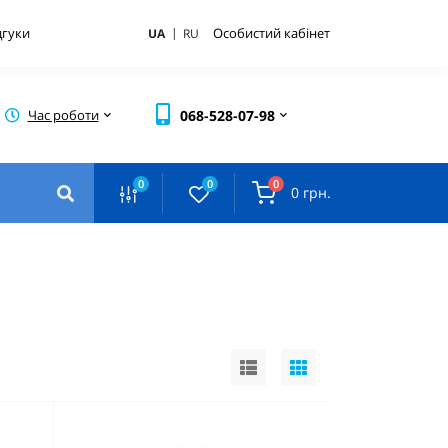
|
дгуки
Особистий кабінет
UA
RU
Час роботи
068-528-07-98
0
0
0
0 грн.