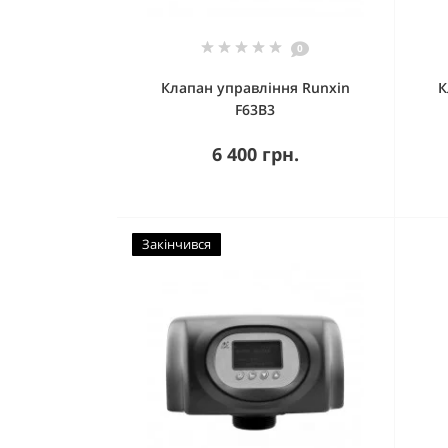
0
Клапан управління Runxin
К
F63B3
6 400 грн.
Закінчився