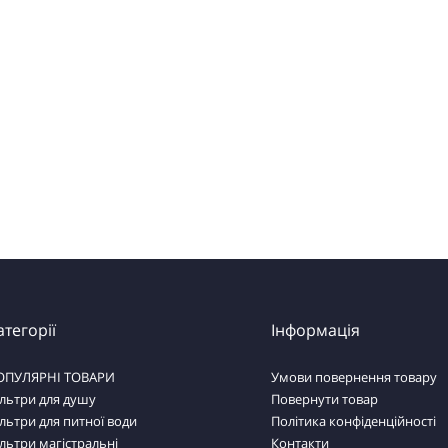
атегорії
Інформація
ОПУЛЯРНІ ТОВАРИ
Умови повернення товару
льтри для душу
Повернути товар
льтри для питної води
Політика конфіденційності
льтри магістральні
Контакти