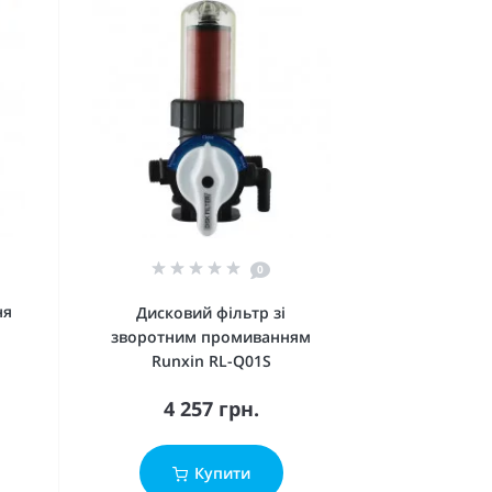
0
ня
Дисковий фільтр зі
зворотним промиванням
Runxin RL-Q01S
4 257 грн.
Купити