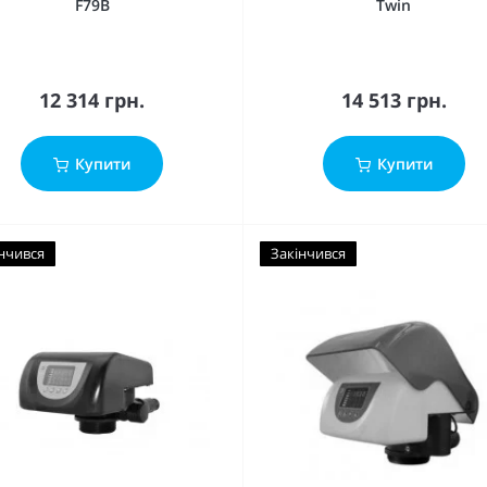
F79B
Twin
12 314 грн.
14 513 грн.
Купити
Купити
нчився
Закінчився