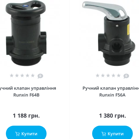
0
0
учний клапан управління
Ручний клапан управлін
Runxin F64B
Runxin F56A
1 188 грн.
1 380 грн.
Купити
Купити