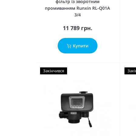
фільтр із зворотним
промиванням Runxin RL-Q01A
3/4
11 789 грн.
Купити
Закінчився
Закі