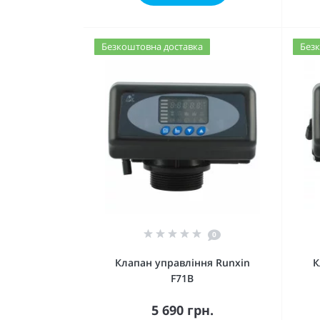
Безкоштовна доставка
Безк
0
Клапан управління Runxin
К
F71B
5 690 грн.