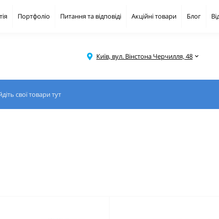
тія
Портфоліо
Питання та відповіді
Акційні товари
Блог
Ві
Київ, вул. Вінстона Черчилля, 48