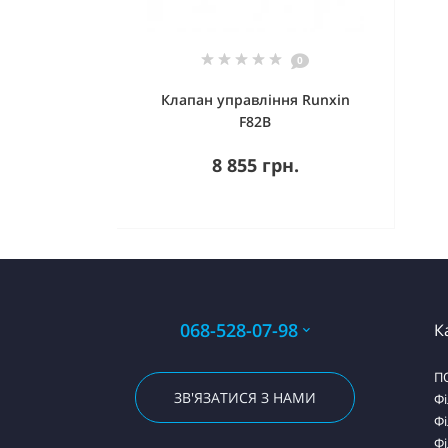
0
Клапан управління Runxin
F82B
8 855 грн.
068-528-07-98
К
П
ЗВ'ЯЗАТИСЯ З НАМИ
Фі
Фі
Фі