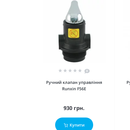
0
Ручний клапан управління
Р
Runxin F56E
930 грн.
Купити