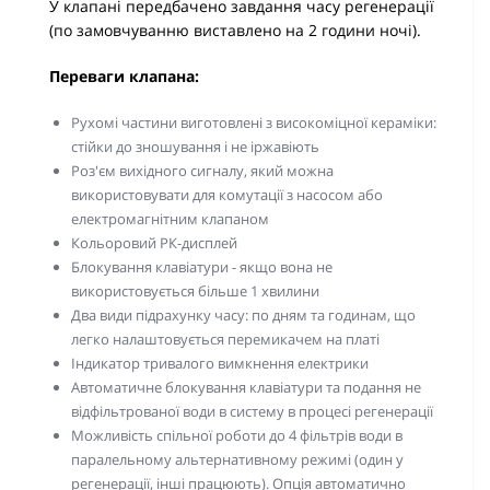
У клапані передбачено завдання часу регенерації
(по замовчуванню виставлено на 2 години ночі).
Переваги клапана:
Рухомі частини виготовлені з високоміцної кераміки:
стійки до зношування і не іржавіють
Роз'єм вихідного сигналу, який можна
використовувати для комутації з насосом або
електромагнітним клапаном
Кольоровий РК-дисплей
Блокування клавіатури - якщо вона не
використовується більше 1 хвилини
Два види підрахунку часу: по дням та годинам, що
легко налаштовується перемикачем на платі
Індикатор тривалого вимкнення електрики
Автоматичне блокування клавіатури та подання не
відфільтрованої води в систему в процесі регенерації
Можливість спільної роботи до 4 фільтрів води в
паралельному альтернативному режимі (один у
регенерації, інші працюють). Опція автоматично