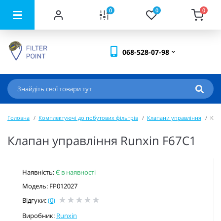
0
0
0
068-528-07-98
Головна
Комплектуючі до побутових фільтрів
Клапани управління
Кла
Клапан управління Runxin F67C1
Наявність:
Є в наявності
Модель: FP012027
Відгуки:
(0)
Виробник:
Runxin