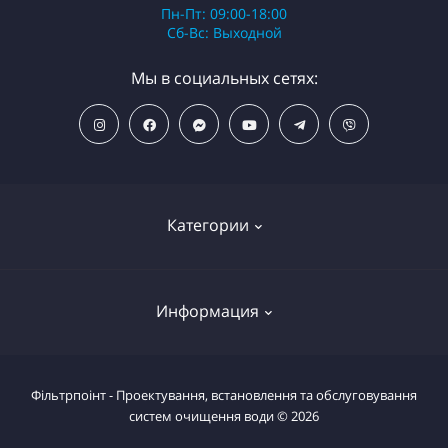
Пн-Пт: 09:00-18:00
Сб-Вс: Выходной
Мы в социальных сетях:
Категории
ПОПУЛЯРНЫЕ ТОВАРЫ
Информация
Фильтры для душа
Фильтры для питьевой воды
Условия возврата товара
Фільтрпоінт - Проектування, встановлення та обслуговування
Фильтры магистральные
систем очищення води © 2026
Вернуть товар
Системы комплексной очистки