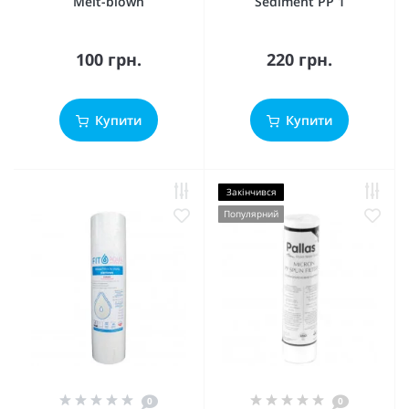
Melt-blown
Sediment PP 1
100 грн.
220 грн.
Купити
Купити
Закінчився
Популярний
0
0