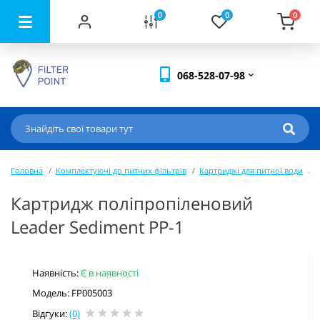
0
0
0
068-528-07-98
Головна
Комплектуючі до питних фільтрів
Картриджі для питної води
К
Картридж поліпропіленовий
Leader Sediment PP-1
Наявність:
Є в наявності
Модель: FP005003
Відгуки:
(0)