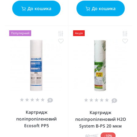
До кошика
До кошика
Популярний
Акція
0
0
Картридж
Картридж
поліпропіленовий
поліпропіленовий H2O
Ecosoft PP5
System B-PS 20 мкм
60 грн.
-10%