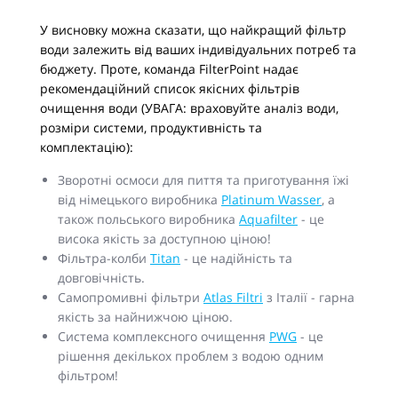
У висновку можна сказати, що найкращий фільтр
води залежить від ваших індивідуальних потреб та
бюджету. Проте, команда FilterPoint надає
рекомендаційний список якісних фільтрів
очищення води (УВАГА: враховуйте аналіз води,
розміри системи, продуктивність та
комплектацію):
Зворотні осмоси для пиття та приготування їжі
від німецького виробника
Platinum Wasser
, а
також польського виробника
Aquafilter
- це
висока якість за доступною ціною!
Фільтра-колби
Titan
- це надійність та
довговічність.
Самопромивні фільтри
Atlas Filtri
з Італії - гарна
якість за найнижчою ціною.
Система комплексного очищення
PWG
- це
рішення декількох проблем з водою одним
фільтром!