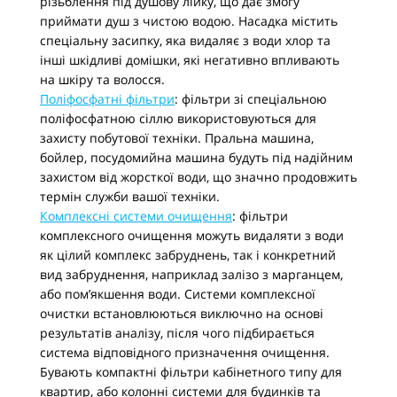
різьблення під душову лійку, що дає змогу
приймати душ з чистою водою. Насадка містить
спеціальну засипку, яка видаляє з води хлор та
інші шкідливі домішки, які негативно впливають
на шкіру та волосся.
Поліфосфатні фільтри
: фільтри зі спеціальною
поліфосфатною сіллю використовуються для
захисту побутової техніки. Пральна машина,
бойлер, посудомийна машина будуть під надійним
захистом від жорсткої води, що значно продовжить
термін служби вашої техніки.
Комплексні системи очищення
: фільтри
комплексного очищення можуть видаляти з води
як цілий комплекс забруднень, так і конкретний
вид забруднення, наприклад залізо з марганцем,
або пом’якшення води. Системи комплексної
очистки встановлюються виключно на основі
результатів аналізу, після чого підбирається
система відповідного призначення очищення.
Бувають компактні фільтри кабінетного типу для
квартир, або колонні системи для будинків та