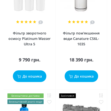
2
1
Фільтр зворотного
Фільтр пом'якшення
осмосу Platinum Wasser
води Canature CS6L-
Ultra 5
1035
9 790 грн.
18 390 грн.
До кошика
До кошика
Безкоштовна доставка
Закінчився
Безкоштовний аналіз води