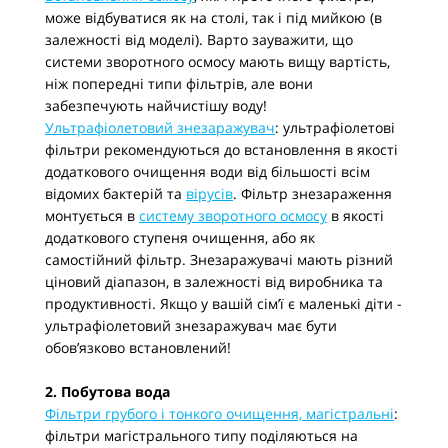
може відбуватися як на столі, так і під мийкою (в
залежності від моделі). Варто зауважити, що
системи зворотного осмосу мають вищу вартість,
ніж попередні типи фільтрів, але вони
забезпечують найчистішу воду!
Ультрафіолетовий знезаражувач
: ультрафіолетові
фільтри рекомендуються до встановлення в якості
додаткового очищення води від більшості всім
відомих бактерій та
вірусів
. Фільтр знезараження
монтується в
систему зворотного осмосу
в якості
додаткового ступеня очищення, або як
самостійний фільтр. Знезаражувачі мають різний
ціновий діапазон, в залежності від виробника та
продуктивності. Якщо у вашій сім’ї є маленькі діти -
ультрафіолетовий знезаражувач має бути
обов’язково встановлений!
2. Побутова вода
Фільтри грубого і тонкого очищення, магістральні
:
фільтри магістрального типу поділяються на