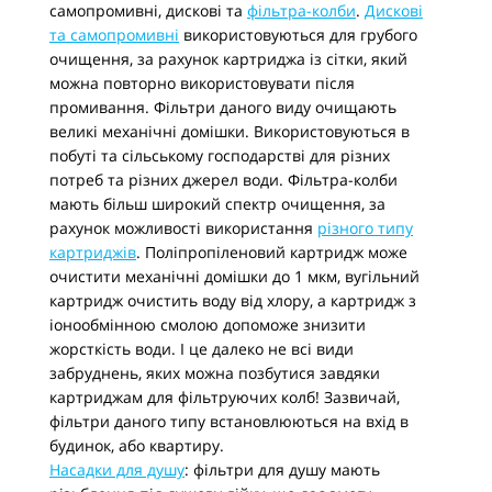
самопромивні, дискові та
фільтра-колби
.
Дискові
та самопромивні
використовуються для грубого
очищення, за рахунок картриджа із сітки, який
можна повторно використовувати після
промивання. Фільтри даного виду очищають
великі механічні домішки. Використовуються в
побуті та сільському господарстві для різних
потреб та різних джерел води. Фільтра-колби
мають більш широкий спектр очищення, за
рахунок можливості використання
різного типу
картриджів
. Поліпропіленовий картридж може
очистити механічні домішки до 1 мкм, вугільний
картридж очистить воду від хлору, а картридж з
іонообмінною смолою допоможе знизити
жорсткість води. І це далеко не всі види
забруднень, яких можна позбутися завдяки
картриджам для фільтруючих колб! Зазвичай,
фільтри даного типу встановлюються на вхід в
будинок, або квартиру.
Насадки для душу
: фільтри для душу мають