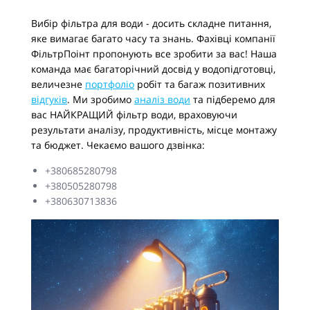
Вибір фільтра для води - досить складне питання,
яке вимагає багато часу та знань. Фахівці компанії
ФільтрПоінт пропонують все зробити за вас! Наша
команда має багаторічний досвід у водопідготовці,
величезне
портфоліо
робіт та багаж позитивних
відгуків
. Ми зробимо
аналіз води
та підберемо для
вас НАЙКРАЩИЙ фільтр води, враховуючи
результати аналізу, продуктивність, місце монтажу
та бюджет. Чекаємо вашого дзвінка:
+380685280798
+380505280798
+380630713836