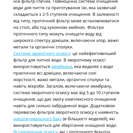
ніж фільтр-глечик. Повноцінна система очищення
води для пиття та приготування їжі, яка зазвичай
складається з 2-5 ступенів очищення. В залежності
від типу, проточний фільтр може встановлюватися
на столі, або під кухонною мийкою. Фільтри
проточного типу можуть очищати воду від
широкого спектру домішок, включаючи хлор, важкі
метали та органічні сполуки.
Система зворотного осмосу
: це найефективніший
фільтр для питної води. В зворотному осмосі
використовується
мембрана
, яка видаляє з води
практично всі домішки, включаючи солі
жорсткості, важкі метали, органічні сполуки та
навіть мікроби. Загалом, включаючи мембрану,
система зворотного осмосу має від 5 до 10 ступенів
очищення, що дає змогу комплексного очищення
навіть для сильно забрудненої води. Додатковою
перевагою фільтрів зворотного осмосу є наявність
накопичувального баку
(в більшості моделей), які
використовуються для зберігання очищеної води.
Встановлення осмосу
, які і проточного фільтра,