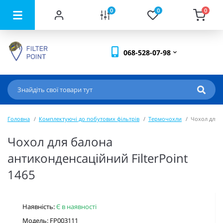
0
0
0
068-528-07-98
Головна
Комплектуючі до побутових фільтрів
Термочохли
Чохол для б
Чохол для балона
антиконденсаційний FilterPoint
1465
Наявність:
Є в наявності
Модель: FP003111