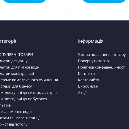
атегорії
Інформація
ОПУЛЯРНІ ТОВАРИ
Умови повернення товару
льтри для душу
Повернути товар
льтри для питної води
Політика конфіденційності
льтри магістральні
Контакти
истеми комплексного очищення
Карта сайту
стеми для бізнесу
Виробники
мплектуючі до питних фільтрів
Акції
омплектуючі до побутових
льтрів
незараження води
соси та насосні станції
хист від потопу