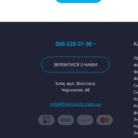
068-528-07-98
К
П
ЗВ'ЯЗАТИСЯ З НАМИ
Фі
Фі
Фі
Київ, вул. Вінстона
С
Черчилля, 48
Си
Ко
info@filterpoint.com.ua
К
фі
З
На
За