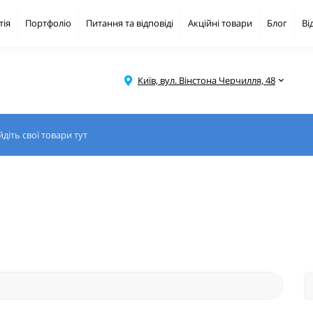
тія
Портфоліо
Питання та відповіді
Акційні товари
Блог
Ві
Київ, вул. Вінстона Черчилля, 48