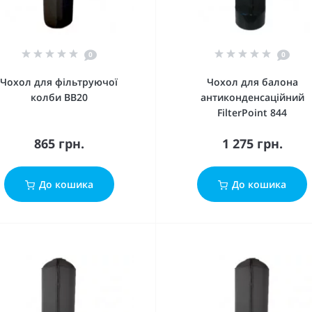
0
0
Чохол для фільтруючої
Чохол для балона
колби BB20
антиконденсаційний
FilterPoint 844
865 грн.
1 275 грн.
До кошика
До кошика