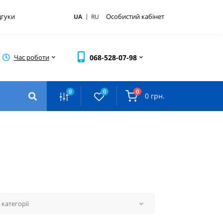
|
дгуки
Особистий кабінет
UA
RU
Час роботи
068-528-07-98
0
0
0
0 грн.