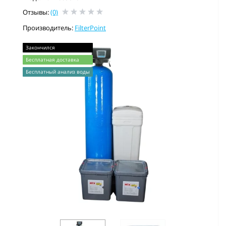
Отзывы:
(0)
Производитель:
FilterPoint
Закончился
Бесплатная доставка
Бесплатный анализ воды