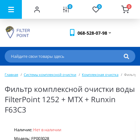
0
0
0
068-528-07-98
Главная
Системы комплексной очистки
Комплексная очистка
Фильтр к
Фильтр комплексной очистки воды
FilterPoint 1252 + MTX + Runxin
F63C3
Наличие:
Нет в наличии
Модель: FP003028