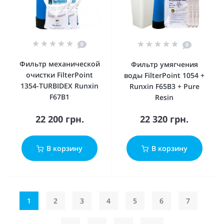
0
0
Фильтр механической
Фильтр умягчения
очистки FilterPoint
воды FilterPoint 1054 +
1354-TURBIDEX Runxin
Runxin F65B3 + Pure
F67B1
Resin
22 200 грн.
22 320 грн.
В корзину
В корзину
1
2
3
4
5
6
7