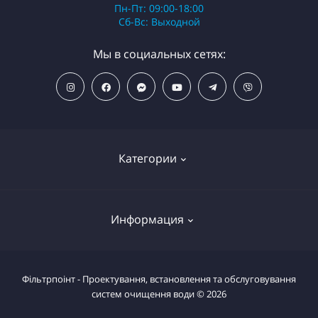
Пн-Пт: 09:00-18:00
Сб-Вс: Выходной
Мы в социальных сетях:
Категории
ПОПУЛЯРНЫЕ ТОВАРЫ
Информация
Фильтры для душа
Фильтры для питьевой воды
Условия возврата товара
Фільтрпоінт - Проектування, встановлення та обслуговування
Фильтры магистральные
систем очищення води © 2026
Вернуть товар
Системы комплексной очистки