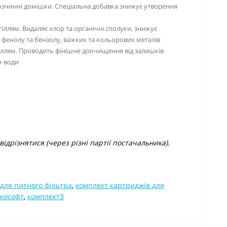
ерозчинні домішки. Спеціальна добавка знижує утворення
ллям. Видаляє хлор та органічні сполуки, знижує
 фенолу та бензолу, важких та кольорових металів
іллям. Проводить фінішне доочищення від залишків
х води
ідрізнятися (через різні партії постачальника).
для питного фільтра
,
комплект картриджів для
екософт
,
комплект3