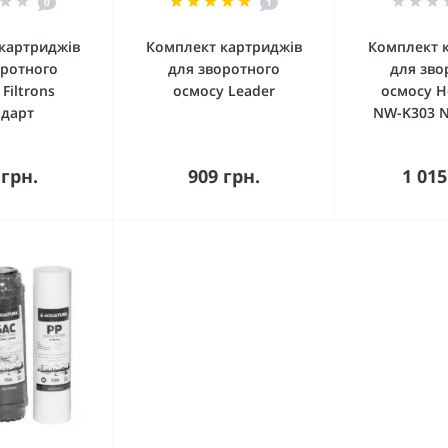
0
1
картриджів
Комплект картриджів
Комплект 
оротного
для зворотного
для зво
Filtrons
осмосу Leader
осмосу Н
ндарт
NW-K303 N
упити
Купити
Ку
 грн.
909 грн.
1 015