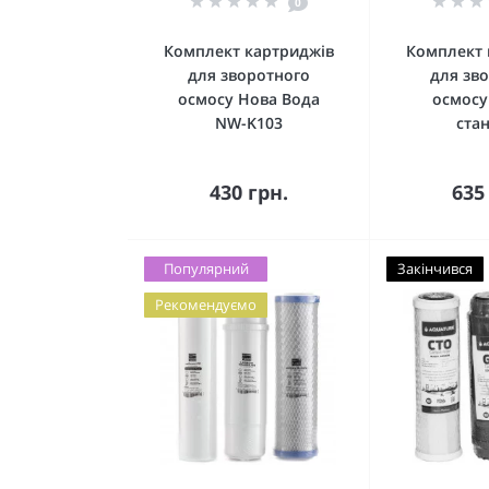
0
Комплект картриджів
Комплект 
для зворотного
для зв
осмосу Нова Вода
осмосу 
NW-K103
ста
Купити
К
430 грн.
635
Популярний
Закінчився
Рекомендуємо