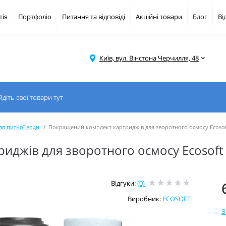
тія
Портфоліо
Питання та відповіді
Акційні товари
Блог
Ві
Київ, вул. Вінстона Черчилля, 48
ля питної води
Покращений комплект картриджів для зворотного осмосу Ecosoft
джів для зворотного осмосу Ecosoft 
Відгуки:
(0)
Виробник:
ECOSOFT
З