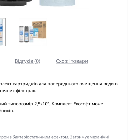
Відгуків (0)
Схожі товари
плект картриджів для попереднього очищення води в
точних фільтрах.
ий типорозмір 2,5х10”. Комплект Екософт може
бників.
ікрон з бактеріостатичним ефектом. Затримує механічні