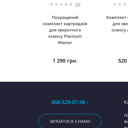
0
Покращений
Комплект 
комплект картриджів
для зв
для зворотного
осмосу 
осмосу Platinum
Wasser
Купити
К
1 290 грн.
520
068-528-07-98
К
П
ЗВ'ЯЗАТИСЯ З НАМИ
Фі