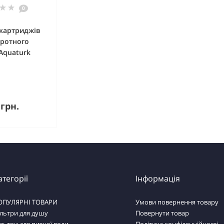
0
картриджів
оротного
Aquaturk
упити
 грн.
атегорії
Інформація
ОПУЛЯРНІ ТОВАРИ
Умови повернення товару
льтри для душу
Повернути товар