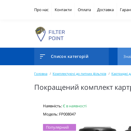
Про нас
Контакти
Оплата
Доставка
Гаран
Список категорій
Головна
Комплектуючі до питних фільтрів
Картриджі д
Покращений комплект картри
Наявність:
Є в наявності
Модель: FP008047
Популярний