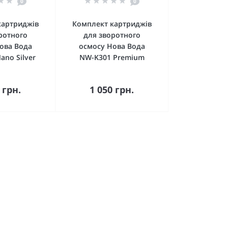
0
0
картриджів
Комплект картриджів
ротного
для зворотного
ова Вода
осмосу Нова Вода
ano Silver
NW-K301 Premium
пити
Купити
 грн.
1 050 грн.