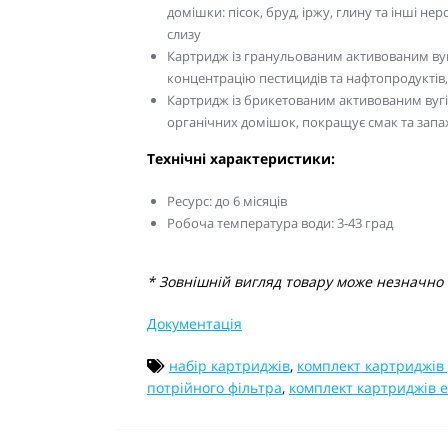
домішки: пісок, бруд, іржу, глину та інші н
слизу
Картридж із гранульованим активованим вугі
концентрацію пестицидів та нафтопродуктів,
Картридж із брикетованим активованим вуг
органічних домішок, покращує смак та запа
Технічні характеристики:
Ресурс: до 6 місяців
Робоча температура води: 3-43 град
* Зовнішній вигляд товару може незначно в
Документація
набір картриджів
,
комплект картриджів 
потрійного фільтра
,
комплект картриджів 