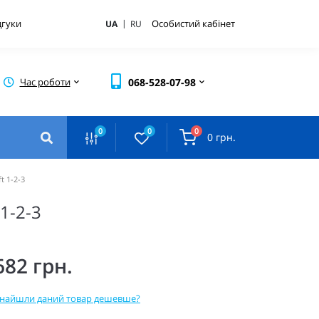
|
дгуки
Особистий кабінет
UA
RU
Час роботи
068-528-07-98
0
0
0
0 грн.
 1-2-3
1-2-3
682 грн.
найшли даний товар дешевше?