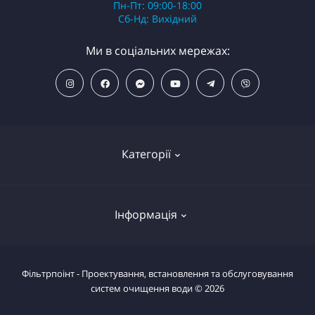
Пн-Пт: 09:00-18:00
Сб-Нд: Вихідний
Ми в соціальних мережах:
Категорії
ПОПУЛЯРНІ ТОВАРИ
Інформація
Фільтри для душу
Фільтри для питної води
Умови повернення товару
Фільтрпоінт - Проектування, встановлення та обслуговування
Фільтри магістральні
систем очищення води © 2026
Повернути товар
Системи комплексного очищення