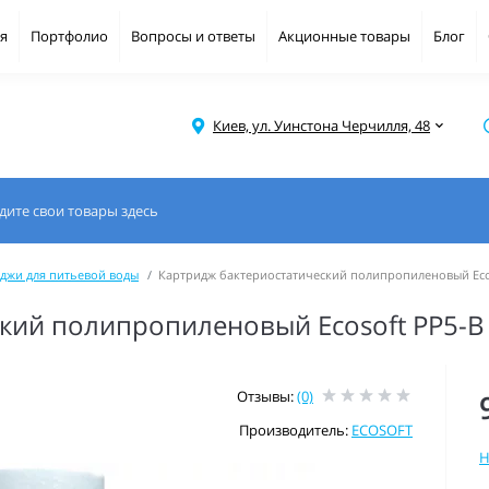
я
Портфолио
Вопросы и ответы
Акционные товары
Блог
Киев, ул. Уинстона Черчилля, 48
джи для питьевой воды
Картридж бактериостатический полипропиленовый Eco
кий полипропиленовый Ecosoft PP5-B
Отзывы:
(0)
Производитель:
ECOSOFT
Н