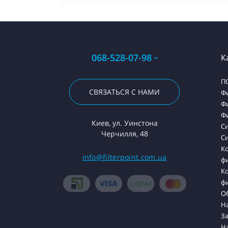
068-528-07-98
К
П
СВЯЗАТЬСЯ С НАМИ
Ф
Ф
Ф
Киев, ул. Уинстона
С
Черчилля, 48
Си
К
info@filterpoint.com.ua
ф
К
ф
О
На
З
Н