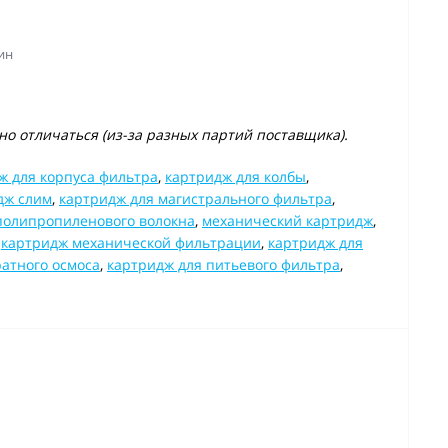
ин
о отличаться (из-за разных партий поставщика).
ж для корпуса фильтра
,
картридж для колбы
,
дж слим
,
картридж для магистрального фильтра
,
полипропиленового волокна
,
механический картридж
,
,
картридж механической фильтрации
,
картридж для
ратного осмоса
,
картридж для питьевого фильтра
,