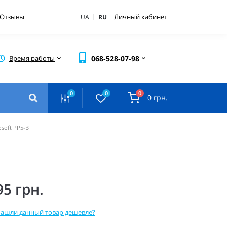
|
Отзывы
Личный кабинет
UA
RU
Время работы
068-528-07-98
0
0
0
0 грн.
soft PP5-B
95 грн.
ашли данный товар дешевле?