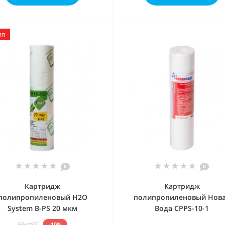
ия
0
0
Картридж
Картридж
полипропиленовый H2O
полипропиленовый Нов
System B-PS 20 мкм
Вода CPPS-10-1
60 грн.
-10%