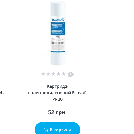
0
Картридж
ft
полипропиленовый Ecosoft
PP20
52 грн.
В корзину