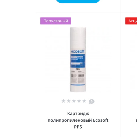
Популярный
Акц
0
Картридж
полипропиленовый Ecosoft
PP5