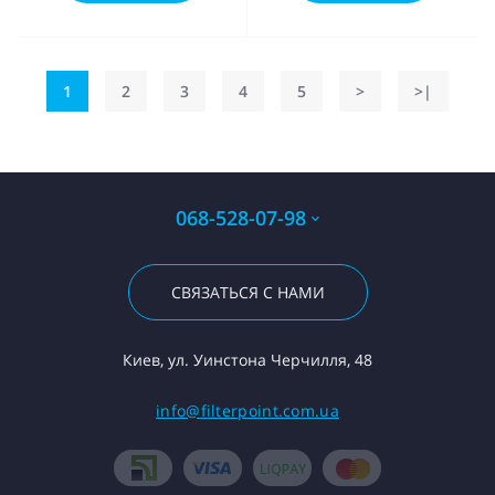
1
2
3
4
5
>
>|
068-528-07-98
СВЯЗАТЬСЯ С НАМИ
Киев, ул. Уинстона Черчилля, 48
info@filterpoint.com.ua