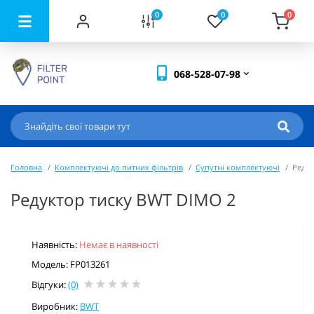
0
0
0
068-528-07-98
Головна
Комплектуючі до питних фільтрів
Супутні комплектуючі
Редук
Редуктор тиску BWT DIMO 2
Наявність:
Немає в наявності
Модель: FP013261
Відгуки:
(0)
Виробник:
BWT