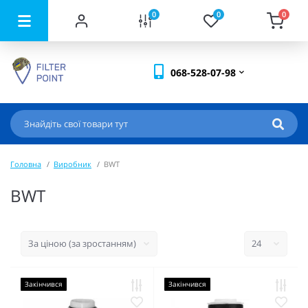
0
0
0
068-528-07-98
Головна
Виробник
BWT
BWT
Закінчився
Закінчився