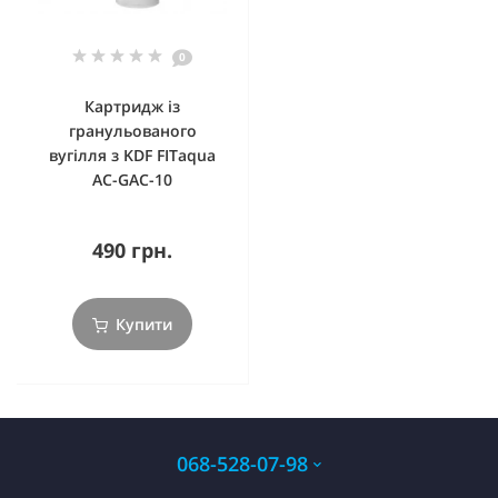
0
Картридж із
гранульованого
вугілля з KDF FITaqua
AC-GAC-10
490 грн.
Купити
068-528-07-98