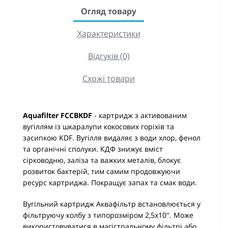
Огляд товару
Характеристики
Відгуків (0)
Схожі товари
Aquafilter FCCBKDF
- картридж з активованим
вугіллям із шкаралупи кокосових горіхів та
засипкою KDF. Вугілля видаляє з води хлор, фенол
та органічні сполуки. КДФ знижує вміст
сірководню, заліза та важких металів, блокує
розвиток бактерій, тим самим продовжуючи
ресурс картриджа. Покращує запах та смак води.
Вугільний картридж Аквафільтр встановлюється у
фільтруючу колбу з типорозміром 2,5х10''. Може
використовуватися в магістральному фільтрі або