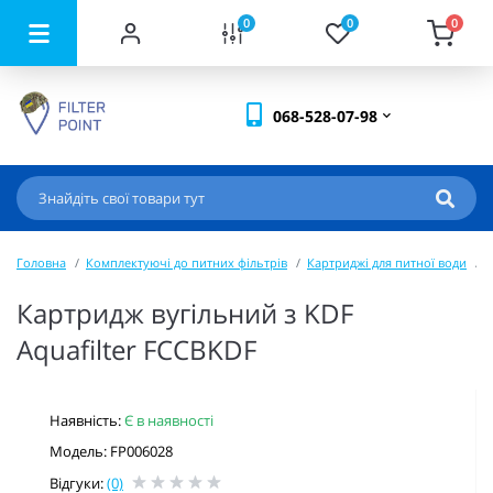
0
0
0
068-528-07-98
Головна
Комплектуючі до питних фільтрів
Картриджі для питної води
К
Картридж вугільний з KDF
Aquafilter FCCBKDF
Наявність:
Є в наявності
Модель: FP006028
Відгуки:
(0)