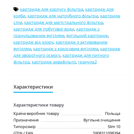
картридж для корпусу фільтра
,
картридж для
колби
,
картридж для натрубного фільтра
,
картридж
слім
,
картридж для магістрального фільтра
,
картридж для побутової води
,
картридж з
гранульованим вугіллям
,
вугільний картридж
,
картридж від хлору
,
картридж з активованим
вугіллям
,
картридж з кокосовим вугіллям
,
картридж
для зворотного осмосу
,
картридж для питного
фільтра
,
картридж аквафільтр
,
гранула2
Характеристики
Характеристики товару
Країна-виробник товару
Польща
Призначення
Вугільне очищення
Типорозмір
Slim 10
GTIN / EAN
5908311098394