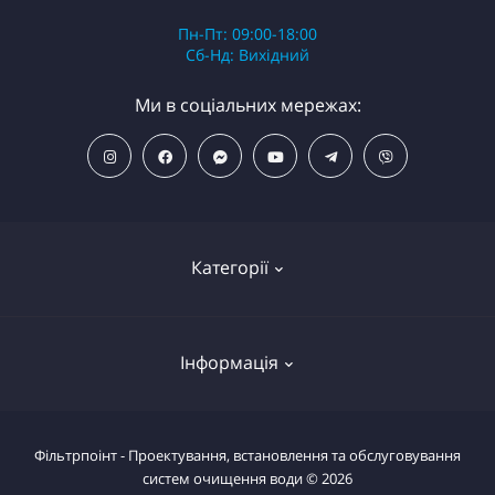
Пн-Пт: 09:00-18:00
Сб-Нд: Вихідний
Ми в соціальних мережах:
Категорії
ПОПУЛЯРНІ ТОВАРИ
Інформація
Фільтри для душу
Фільтри для питної води
Умови повернення товару
Фільтрпоінт - Проектування, встановлення та обслуговування
Фільтри магістральні
систем очищення води © 2026
Повернути товар