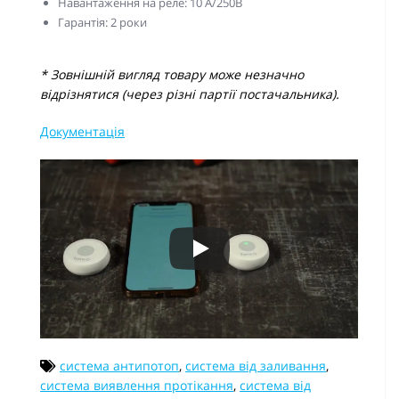
Навантаження на реле: 10 А/250В
Гарантія: 2 роки
* Зовнішній вигляд товару може незначно
відрізнятися (через різні партії постачальника).
Документація
система антипотоп
,
система від заливання
,
система виявлення протікання
,
система від