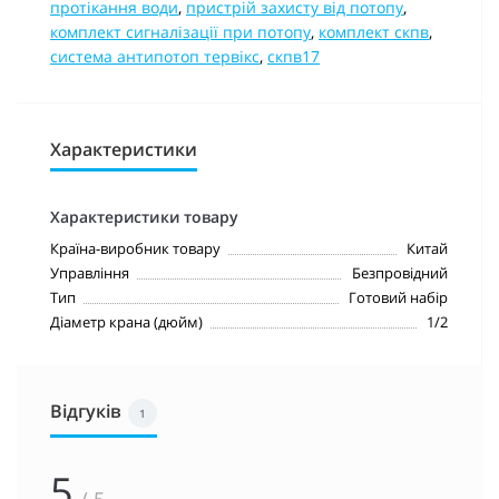
протікання води
,
пристрій захисту від потопу
,
комплект сигналізації при потопу
,
комплект скпв
,
система антипотоп тервікс
,
скпв17
Характеристики
Характеристики товару
Країна-виробник товару
Китай
Управління
Безпровідний
Тип
Готовий набір
Діаметр крана (дюйм)
1/2
Відгуків
1
5
/ 5