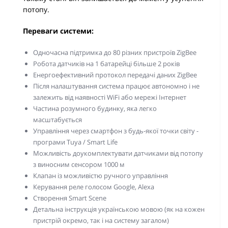
потопу.
Переваги системи:
Одночасна підтримка до 80 різних пристроїв ZigBee
Робота датчиків на 1 батарейці більше 2 років
Енергоефективний протокол передачі даних ZigBee
Після налаштування система працює автономно і не
залежить від наявності WiFi або мережі Інтернет
Частина розумного будинку, яка легко
масштабується
Управління через смартфон з будь-якої точки світу -
програми Tuya / Smart Life
Можливість доукомплектувати датчиками від потопу
з виносним сенсором 1000 м
Клапан із можливістю ручного управління
Керування реле голосом Google, Alexa
Створення Smart Scene
Детальна інструкція українською мовою (як на кожен
пристрій окремо, так і на систему загалом)