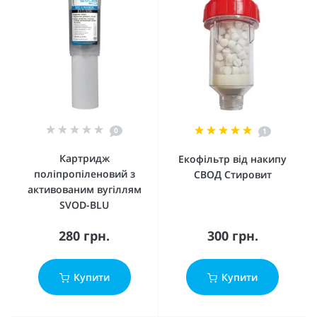
0
1
Картридж
Екофільтр від накипу
поліпропіленовий з
СВОД Стировит
активованим вугіллям
SVOD-BLU
280 грн.
300 грн.
Купити
Купити