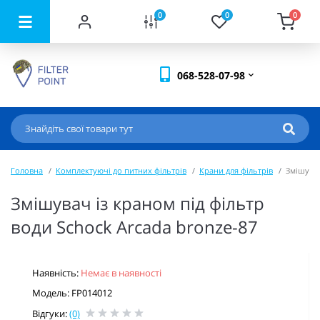
0
0
0
068-528-07-98
Головна
Комплектуючі до питних фільтрів
Крани для фільтрів
Змішувач
Змішувач із краном під фільтр
води Schock Arcada bronze-87
Наявність:
Немає в наявності
Модель: FP014012
Відгуки:
(0)