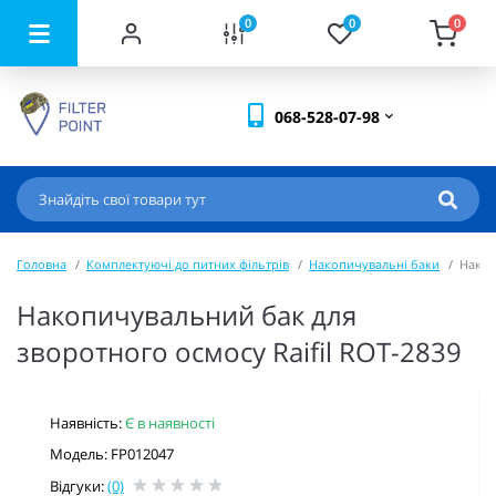
0
0
0
068-528-07-98
Головна
Комплектуючі до питних фільтрів
Накопичувальні баки
Накоп
Накопичувальний бак для
зворотного осмосу Raifil ROT-2839
Наявність:
Є в наявності
Модель: FP012047
Відгуки:
(0)