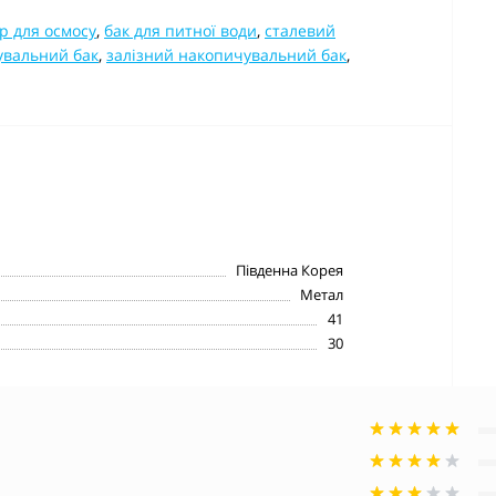
р для осмосу
,
бак для питної води
,
сталевий
увальний бак
,
залізний накопичувальний бак
,
Південна Корея
Метал
41
30