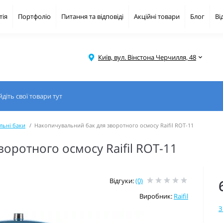
тія
Портфоліо
Питання та відповіді
Акційні товари
Блог
Ві
Київ, вул. Вінстона Черчилля, 48
льні баки
Накопичувальний бак для зворотного осмосу Raifil ROT-11
оротного осмосу Raifil ROT-11
Відгуки:
(0)
Виробник:
Raifil
З