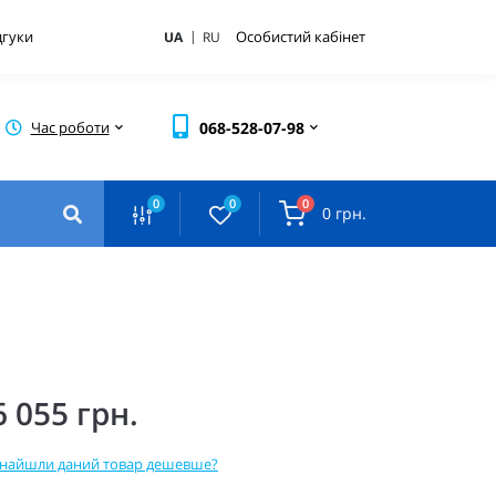
|
дгуки
Особистий кабінет
UA
RU
Час роботи
068-528-07-98
0
0
0
0 грн.
6 055 грн.
найшли даний товар дешевше?