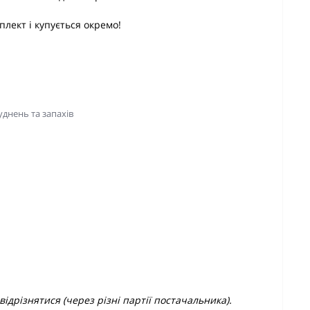
плект і купується окремо!
днень та запахів
ідрізнятися (через різні партії постачальника).