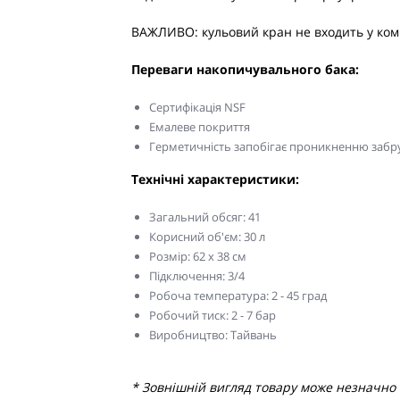
ВАЖЛИВО: кульовий кран не входить у ком
Переваги накопичувального бака:
Сертифікація NSF
Емалеве покриття
Герметичність запобігає проникненню забру
Технічні характеристики:
Загальний обсяг: 41
Корисний об'єм: 30 л
Розмір: 62 х 38 см
Підключення: 3/4
Робоча температура: 2 - 45 град
Робочий тиск: 2 - 7 бар
Виробництво: Тайвань
* Зовнішній вигляд товару може незначно в