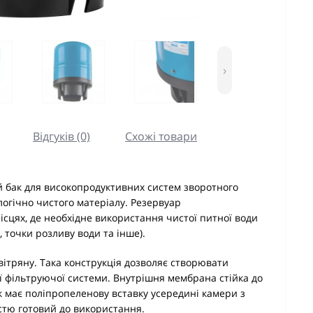
›
Відгуків (0)
Схожі товари
 бак для високопродуктивних систем зворотного
логічно чистого матеріалу. Резервуар
ісцях, де необхідне використання чистої питної води
, точки розливу води та інше).
вітряну. Така конструкція дозволяє створювати
єї фільтруючої системи. Внутрішня мембрана стійка до
к має поліпропеленову вставку усередині камери з
тю готовий до використання.