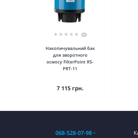
0
Накопичувальний бак
для зворотного
осмосу FilterPoint RS-
PRT-11
Купити
7 115 грн.
068-528-07-98
К