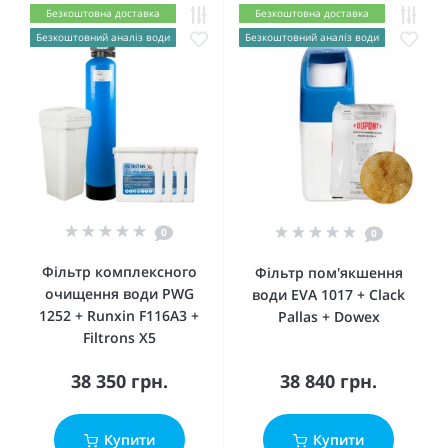
Безкоштовна доставка
Безкоштовна доставка
Безкоштовний аналіз води
Безкоштовний аналіз води
0
0
Фільтр комплексного
Фільтр пом'якшення
очищення води PWG
води EVA 1017 + Clack
1252 + Runxin F116А3 +
Pallas + Dowex
Filtrons X5
38 350 грн.
38 840 грн.
Купити
Купити