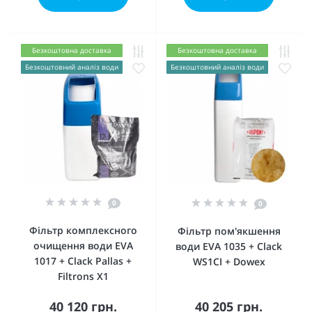
Безкоштовна доставка
Безкоштовна доставка
Безкоштовний аналіз води
Безкоштовний аналіз води
0
0
Фільтр комплексного
Фільтр пом'якшення
очищення води EVA
води EVA 1035 + Clack
1017 + Clack Pallas +
WS1CI + Dowex
Filtrons X1
40 120 грн.
40 205 грн.