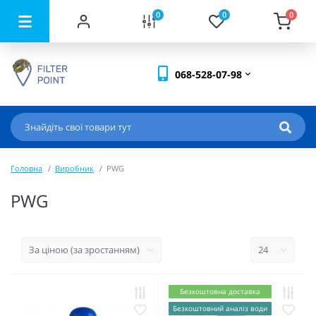
0
0
0
068-528-07-98
Головна
Виробник
PWG
PWG
Безкоштовна доставка
Безкоштовний аналіз води