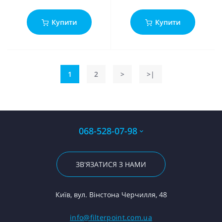
Купити
Купити
1
2
>
>|
068-528-07-98
ЗВ'ЯЗАТИСЯ З НАМИ
Київ, вул. Вінстона Черчилля, 48
info@filterpoint.com.ua