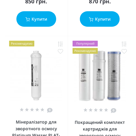
850 грн.
870 грн.
Купити
Купити
Рекомендуємо
Популярний
Рекомендуємо
0
0
Мінералізатор для
Покращений комплект
зворотного осмосу
картриджів для
Platinum Wasser PLAT-
зворотного осмосу