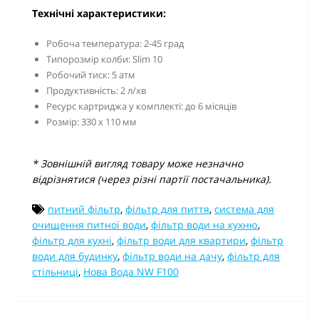
Технічні характеристики:
Робоча температура: 2-45 град
Типорозмір колби: Slim 10
Робочий тиск: 5 атм
Продуктивність: 2 л/хв
Ресурс картриджа у комплекті: до 6 місяців
Розмір: 330 х 110 мм
* Зовнішній вигляд товару може незначно
відрізнятися (через різні партії постачальника).
питний фільтр
,
фільтр для пиття
,
система для
очищення питної води
,
фільтр води на кухню
,
фільтр для кухні
,
фільтр води для квартири
,
фільтр
води для будинку
,
фільтр води на дачу
,
фільтр для
стільниці
,
Нова Вода NW F100