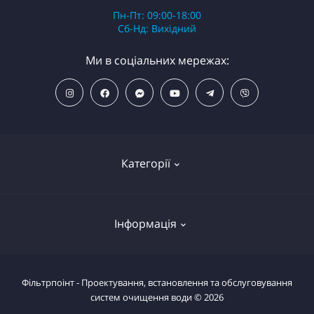
Пн-Пт: 09:00-18:00
Сб-Нд: Вихідний
Ми в соціальних мережах:
Категорії
ПОПУЛЯРНІ ТОВАРИ
Інформація
Фільтри для душу
Фільтри для питної води
Умови повернення товару
Фільтрпоінт - Проектування, встановлення та обслуговування
Фільтри магістральні
систем очищення води © 2026
Повернути товар