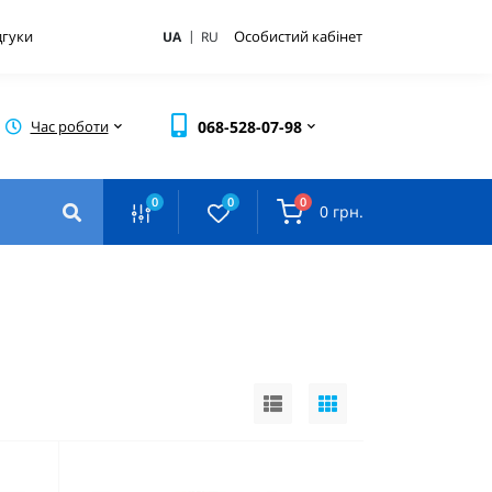
|
дгуки
Особистий кабінет
UA
RU
Час роботи
068-528-07-98
0
0
0
0 грн.