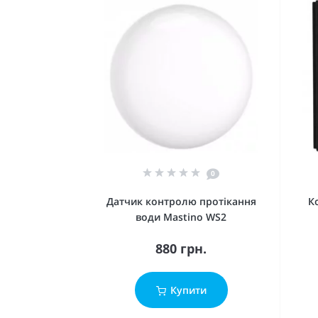
0
Датчик контролю протікання
К
води Mastino WS2
880 грн.
Купити