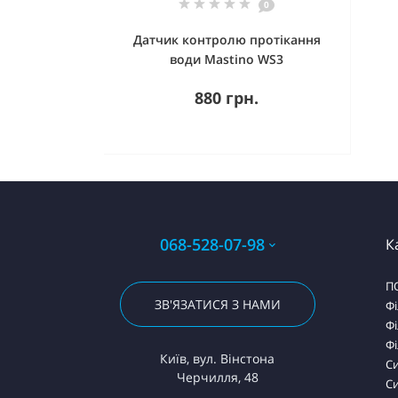
0
Датчик контролю протікання
води Mastino WS3
880 грн.
068-528-07-98
К
П
ЗВ'ЯЗАТИСЯ З НАМИ
Фі
Фі
Фі
Київ, вул. Вінстона
С
Черчилля, 48
Си