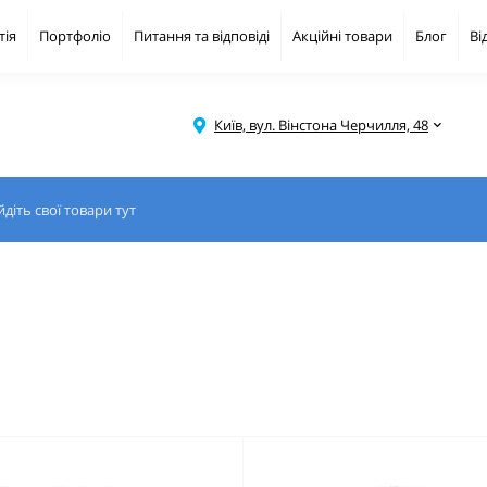
тія
Портфоліо
Питання та відповіді
Акційні товари
Блог
Ві
Київ, вул. Вінстона Черчилля, 48