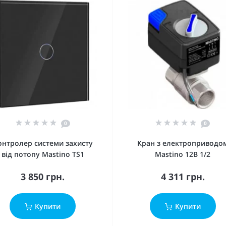
0
0
онтролер системи захисту
Кран з електроприводо
від потопу Mastino TS1
Mastino 12В 1/2
3 850 грн.
4 311 грн.
Купити
Купити