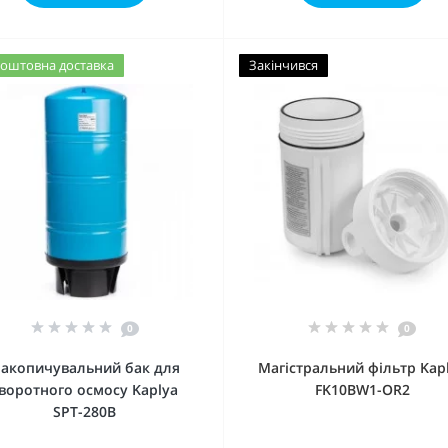
оштовна доставка
Закінчився
0
0
акопичувальний бак для
Магістральний фільтр Kap
воротного осмосу Kaplya
FK10BW1-OR2
SPT-280B