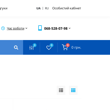
|
дгуки
Особистий кабінет
UA
RU
Час роботи
068-528-07-98
0
0
0
0 грн.