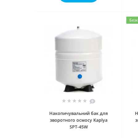
Безк
0
Накопичувальний бак для
Н
зворотного осмосу Kaplya
з
SPT-45W