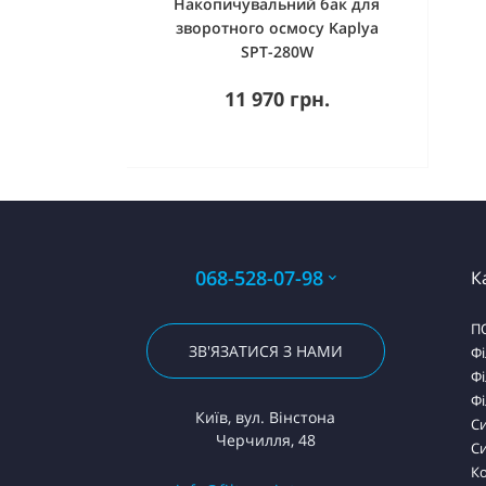
Накопичувальний бак для
зворотного осмосу Kaplya
SPT-280W
11 970 грн.
068-528-07-98
К
П
ЗВ'ЯЗАТИСЯ З НАМИ
Фі
Фі
Фі
Київ, вул. Вінстона
С
Черчилля, 48
Си
Ко