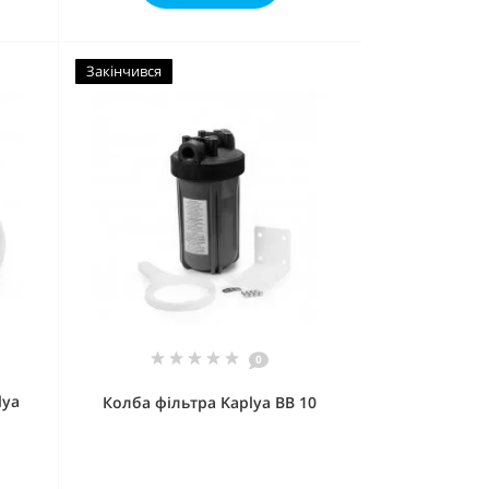
Закінчився
0
lya
Колба фільтра Kaplya BB 10