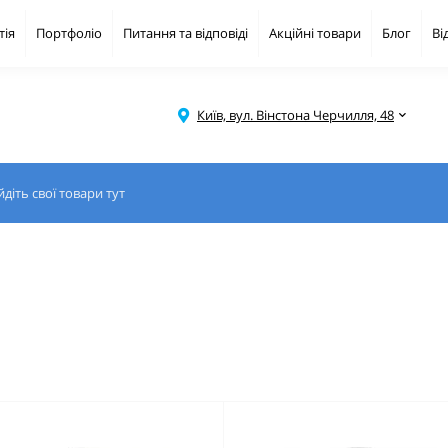
тія
Портфоліо
Питання та відповіді
Акційні товари
Блог
Ві
Київ, вул. Вінстона Черчилля, 48