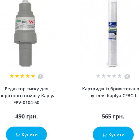
1
0
Редуктор тиску для
Картридж із брикетовано
воротного осмосу Kaplya
вугілля Kaplya CFBC-L
FPV-0104-50
490 грн.
565 грн.
Купити
Купити