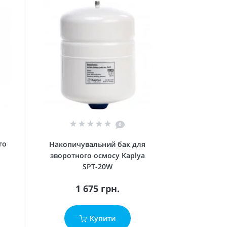
0
го
Накопичувальний бак для
зворотного осмосу Kaplya
SPT-20W
1 675 грн.
Купити