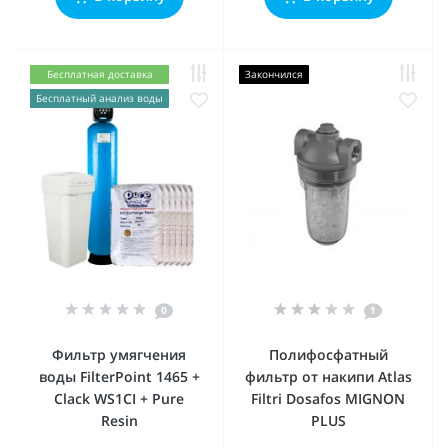
Бесплатная доставка
Закончился
Бесплатный анализ воды
0
1
Фильтр умягчения
Полифосфатный
воды FilterPoint 1465 +
фильтр от накипи Atlas
Clack WS1CI + Pure
Filtri Dosafos MIGNON
Resin
PLUS