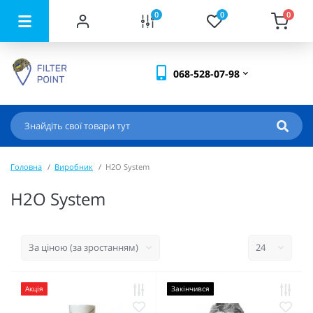
0
0
0
068-528-07-98
Головна
Виробник
H2O System
H2O System
Акція
Закінчився