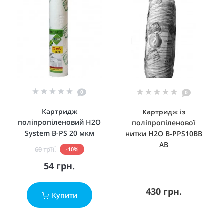
0
0
Картридж
Картридж із
поліпропіленовий H2O
поліпропіленової
System B-PS 20 мкм
нитки H2O B-PPS10BB
AB
60 грн.
-10%
54 грн.
430 грн.
Купити