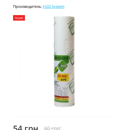
Производитель:
H2O System
Акция
54 грн.
60 грн.