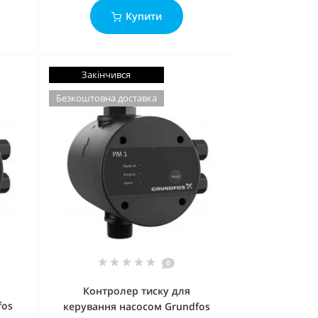
Купити
Закінчився
Безкоштовна доставка
0
Контролер тиску для
fos
керування насосом Grundfos