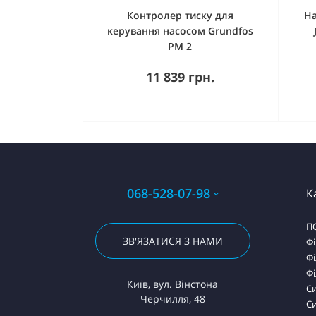
Контролер тиску для
На
керування насосом Grundfos
PM 2
11 839 грн.
068-528-07-98
К
П
ЗВ'ЯЗАТИСЯ З НАМИ
Фі
Фі
Фі
Київ, вул. Вінстона
С
Черчилля, 48
Си