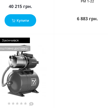
PM 1-22
40 215 грн.
6 883 грн.
Купити
Закінчився
оштовна доставка
0