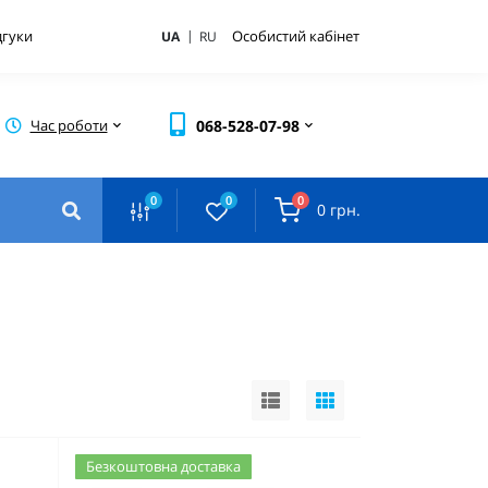
|
дгуки
Особистий кабінет
UA
RU
Час роботи
068-528-07-98
0
0
0
0 грн.
Безкоштовна доставка