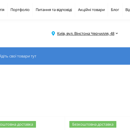
тія
Портфоліо
Питання та відповіді
Акційні товари
Блог
Ві
Київ, вул. Вінстона Черчилля, 48
оштовна доставка
Безкоштовна доставка